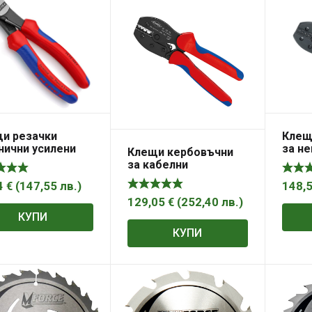
и резачки
Клещ
нични усилени
за н
Клещи кербовъчни
m, с лостов
плос
за кабелни
анизъм
обув
накрайници 220mm
Force Knipex
Preci
4
€
(
147,55
лв.
)
148,
PreciForce Knipex
Knipe
129,05
€
(
252,40
лв.
)
КУПИ
КУПИ