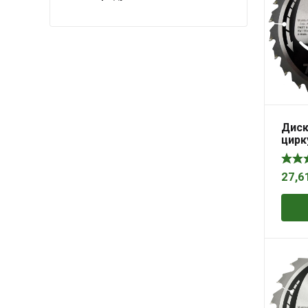
Диск
цирк
дърв
24 z
27,6