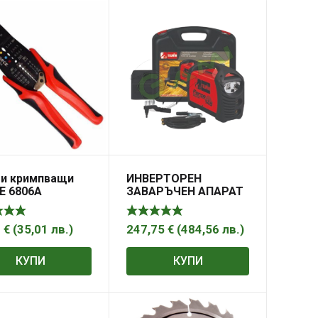
и кримпващи
ИНВЕРТОРЕН
E 6806A
ЗАВАРЪЧЕН АПАРАТ
FORCE 145
0
€
(
35,01
лв.
)
247,75
€
(
484,56
лв.
)
КУПИ
КУПИ