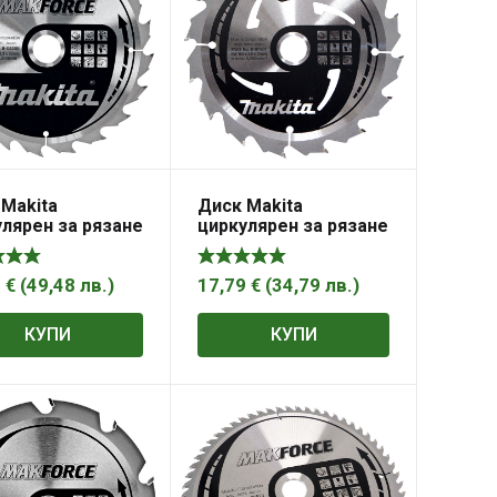
Makita
Диск Makita
лярен за рязане
циркулярен за рязане
ърво фино
на дърво напречно
ечно надлъжно
надлъжно с HM
 пластини
пластини 165x20x2
0
€
(
49,48
лв.
)
17,79
€
(
34,79
лв.
)
5.88×2.2 мм, 40
мм, 16 z, Makforce
kforce
КУПИ
КУПИ