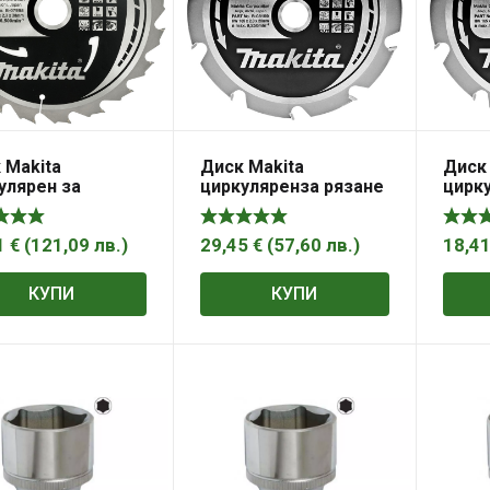
 Makita
Диск Makita
Диск 
улярен за
циркуляренза рязане
цирку
нена дърво
на дърво напречно
на д
ечно надлъжно
надлъжно с HM
надл
 пластини
пластини 165x20x2
пласт
1
€
(
121,09
лв.
)
29,45
€
(
57,60
лв.
)
18,4
0x2.3 мм, 20 z,
мм, 10 z, Makforce
мм, 1
ce
КУПИ
КУПИ