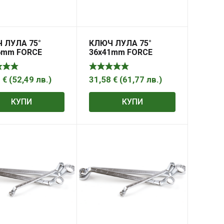
 ЛУЛА 75°
КЛЮЧ ЛУЛА 75°
6mm FORCE
36х41mm FORCE
4
€
(
52,49
лв.
)
31,58
€
(
61,77
лв.
)
КУПИ
КУПИ