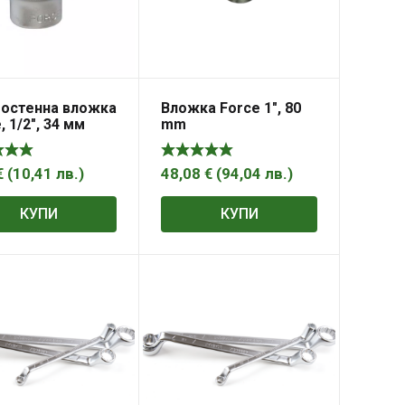
остенна вложка
Вложка Force 1″, 80
, 1/2″, 34 мм
mm
€
(
10,41
лв.
)
48,08
€
(
94,04
лв.
)
КУПИ
КУПИ