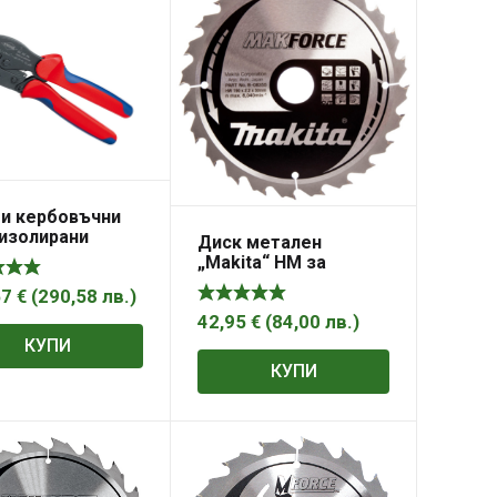
и кербовъчни
еизолирани
Диск метален
ки кабелни
„Makita“ HM за
ки 220mm
рязане на дърво
Force Knipex
57
€
(
290,58
лв.
)
напречно и
x
надлъжно подаване
42,95
€
(
84,00
лв.
)
190x30x2.2 мм, 24 z,
КУПИ
Makforce
КУПИ