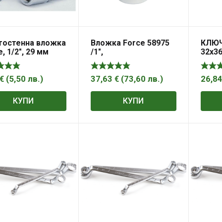
остенна вложка
Вложка Force 58975
КЛЮЧ
, 1/2″, 29 мм
/1″,
32х3
дванадесетостен,
75мм /
€
(
5,50
лв.
)
37,63
€
(
73,60
лв.
)
26,8
КУПИ
КУПИ