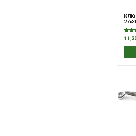
КЛЮЧ
27х
11,2