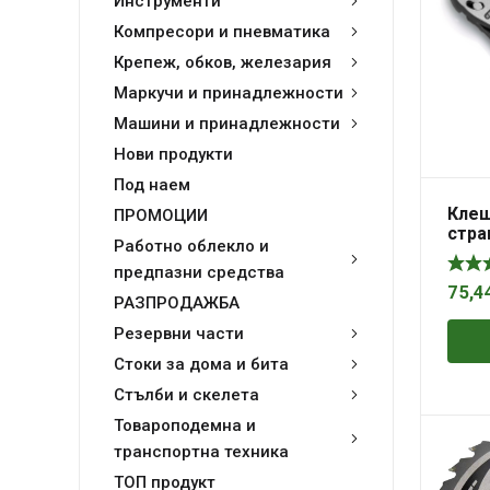
Инструменти
Компресори и пневматика
Крепеж, обков, железария
Маркучи и принадлежности
Машини и принадлежности
Нови продукти
Под наем
Клещ
ПРОМОЦИИ
стра
Работно облекло и
180m
мех
предпазни средства
Twin
75,4
РАЗПРОДАЖБА
Резервни части
Стоки за дома и бита
Стълби и скелета
Товароподемна и
транспортна техника
ТОП продукт