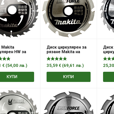
 Makita
Диск циркулярен за
Диск 
улярен HW за
рязане Makita на
цирку
о 185x30x2 мм,
дърво напречно
на д
, Mforce
надлъжно с HM
напр
пластини 190x30x2
с HM
1
€
(
54,00
лв.
)
35,59
€
(
69,61
лв.
)
25,3
мм, 12 z, Makforce
190×1
z, Ma
КУПИ
КУПИ