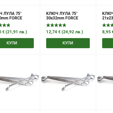
 ЛУЛА 75°
КЛЮЧ ЛУЛА 75°
КЛЮЧ
30mm FORCE
30х32mm FORCE
21х2
0
€
(
21,91
лв.
)
12,74
€
(
24,92
лв.
)
8,95
КУПИ
КУПИ