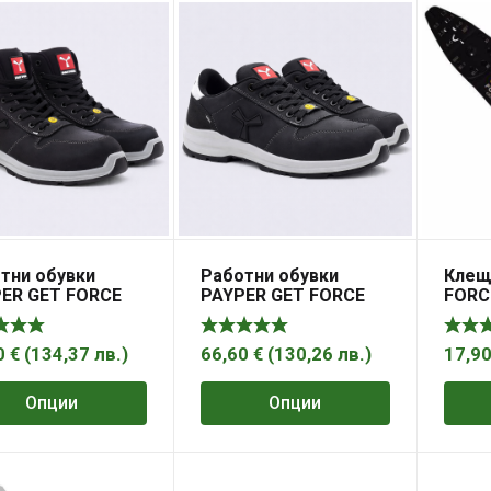
тни обувки
Работни обувки
Клещ
ER GET FORCE
PAYPER GET FORCE
FORC
TOTAL BLACK S3
LOW S3 SRC
0
€
(
134,37
лв.
)
66,60
€
(
130,26
лв.
)
17,9
Опции
Опции