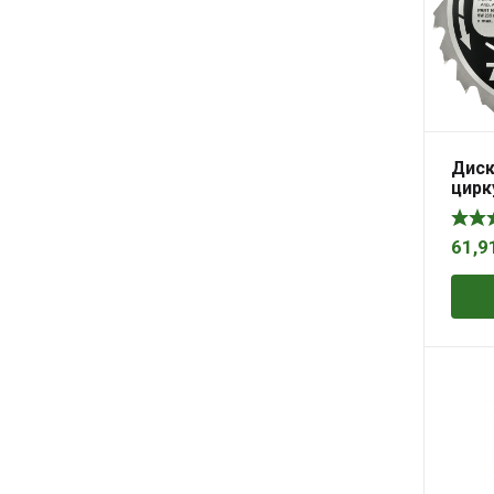
Диск
цирк
ряза
напр
с HM
61,9
235x3
Mfor