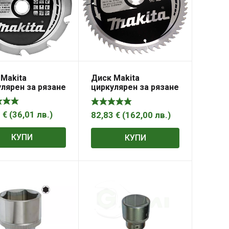
Makita
Диск Makita
лярен за рязане
циркулярен за рязане
ърво напречно
на дърво фино
ъжно с HM
напречно с HM
ини 165x30x2
пластини 270x30x2.6
1
€
(
36,01
лв.
)
82,83
€
(
162,00
лв.
)
0 z, Mforce
мм, 60 z, Makforce
КУПИ
КУПИ