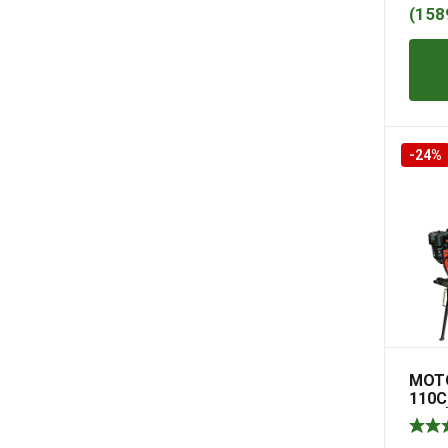
(
158
-24%
МОТ
110C
СТО