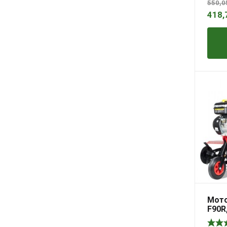
550,
418,
Мот
F90R,
к.с.