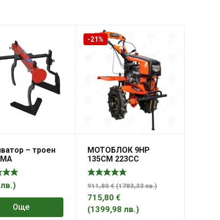
-21%
ватор – троен
МОТОБЛОК 9HP
ЗМА
135CM 223CC
PREMIUM HD
0
лв.
)
911,80
€
(
1783,33
лв.
)
715,80
€
Още
(
1399,98
лв.
)