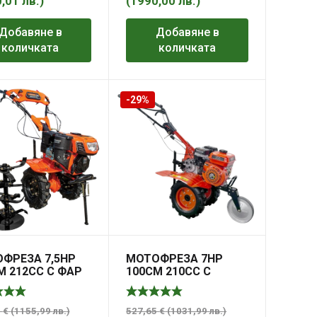
0,01
лв.
)
(
1990,00
лв.
)
Добавяне в
Добавяне в
количката
количката
-29%
ФРЕЗА 7,5HP
МОТОФРЕЗА 7HP
M 212CC С ФАР
100CM 210CC С
IUM HD
ДАТЧИК ЗА МАСЛО
PREMIUM HD
5
€
(
1155,99
лв.
)
527,65
€
(
1031,99
лв.
)