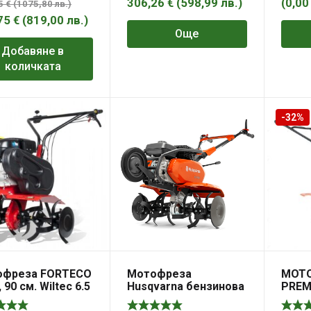
306,26
€
(
598,99
лв.
)
(
0,0
05
€
(
1075,80
лв.
)
75
€
(
819,00
лв.
)
Още
Добавяне в
количката
-32%
офреза FORTECO
Мотофреза
МОТ
 90 см. Wiltec 6.5
Husqvarna бензинова
PREM
3.45 kW, 4.63 к.с., 196
1000