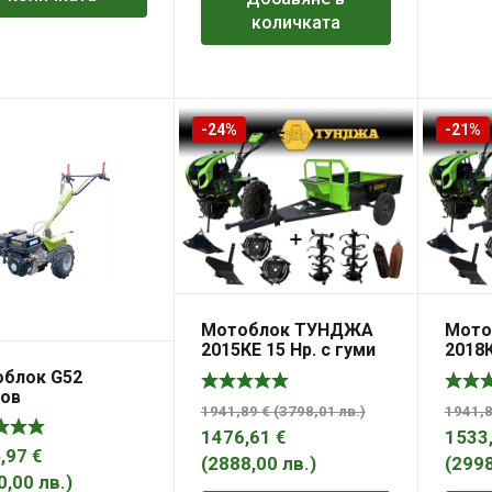
количката
-24%
-21%
Мотоблок ТУНДЖА
Мото
2015КЕ 15 Hp. с гуми
2018К
5х12, с ел. старт,
6х12,
блок G52
инвентар и ремарке
ремар
ов
600кг.
1941,89
€
(
3798,01
лв.
)
1941,
1476,61
€
1533
,97
€
(
2888,00
лв.
)
(
299
0,00
лв.
)