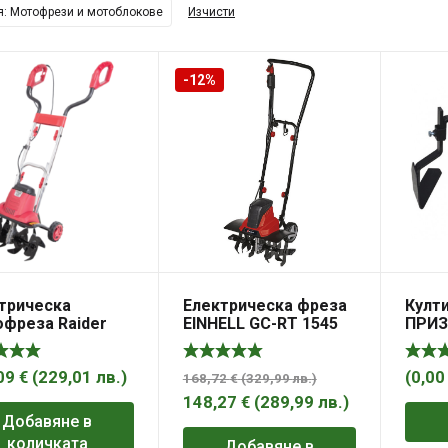
я: Мотофрези и мотоблокове
Изчисти
-12%
трическа
Електрическа фреза
Култи
фреза Raider
EINHELL GC-RT 1545
ПРИ
T03
M
09
€
(
229,01
лв.
)
(
0,0
168,72
€
(
329,99
лв.
)
148,27
€
(
289,99
лв.
)
Добавяне в
количката
Добавяне в