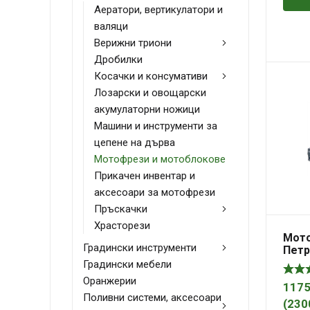
Аератори, вертикулатори и
валяци
Верижни триони
Дробилки
Косачки и консумативи
Лозарски и овощарски
акумулаторни ножици
Машини и инструменти за
цепене на дърва
Мотофрези и мотоблокове
Прикачен инвентар и
аксесоари за мотофрези
Пръскачки
Храсторези
Мото
Градински инструменти
Петр
Градински мебели
Оранжерии
1175
Поливни системи, аксесоари
(
230