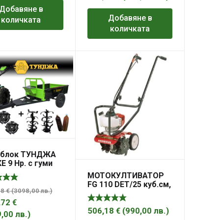
Добавяне в
Добавяне в
количката
количката
блок ТУНДЖА
Е 9 Hp. с гуми
 с ел. старт,
МОТОКУЛТИВАТОР
нтар и ремарке
FG 110 DET/25 куб.см,
.
98
€
(
3098,00
лв.
)
23 см, 1 предавка
напред
,72
€
506,18
€
(
990,00
лв.
)
9,00
лв.
)