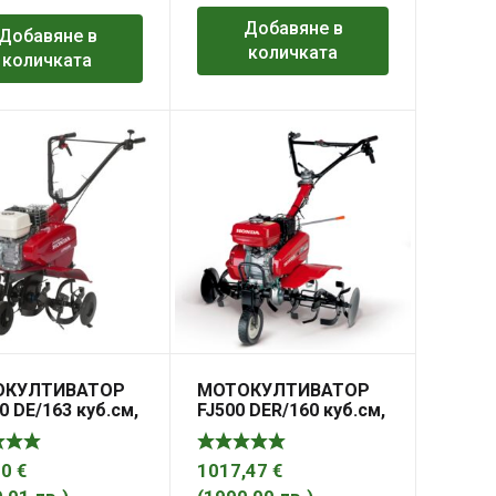
Добавяне в
Добавяне в
количката
количката
ОКУЛТИВАТОР
МОТОКУЛТИВАТОР
0 DE/163 куб.см,
FJ500 DER/160 куб.см,
 см, 1 предавка
35-63-90 см, 2
д, 1 предавка
предавки напред, 1
д
предавка назад,
70
€
1017,47
€
транспортно колело