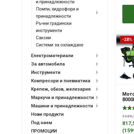
и принадлежности
Помпи, хидрофори и
принадлежности
Ръчни градински
инструменти
Саксии
-28%
Системи за охлаждане
Електроматериали
За автомобила
Инструменти
Компресори и пневматика
Крепеж, обков, железария
Мот
Маркучи и принадлежности
8000
4х10
Машини и принадлежности
ТУНД
Нови продукти
1139
Под наем
817,
(
159
ПРОМОЦИИ