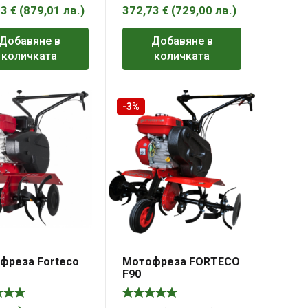
43
€
(
879,01
лв.
)
372,73
€
(
729,00
лв.
)
Добавяне в
Добавяне в
количката
количката
-3%
фреза Forteco
Мотофреза FORTECO
F90