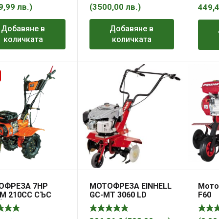
9,99
лв.
)
(
3500,00
лв.
)
449,
Добавяне в
Добавяне в
количката
количката
ОФРЕЗА 7HP
МОТОФРЕЗА EINHELL
Мото
M 210CC СЪС
GC-MT 3060 LD
F60
ЙКА PREMIUM HD