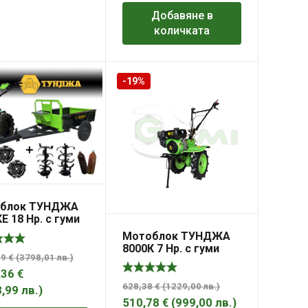
Добавяне в
количката
-19%
блок ТУНДЖА
Е 18 Hp. с гуми
 инвентар и
Мотоблок ТУНДЖА
ке 600кг.
8000К 7 Hp. с гуми
89
€
(
3798,01
лв.
)
4х10
,36
€
628,38
€
(
1229,00
лв.
)
8,99
лв.
)
510,78
€
(
999,00
лв.
)