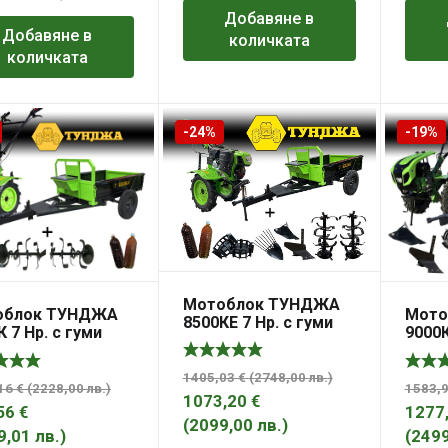
Добавяне в
Добавяне в
количката
количката
-24%
-19%
Мотоблок ТУНДЖА
облок ТУНДЖА
Мото
8500КЕ 7 Hp. с гуми
К 7 Hp. с гуми
9000К
4х10 с ел.старт,
 и ремарке
5х12,
инвентар и ремарке
ЖА 500кг.
инве
ТУНДЖА 500кг.
1405,03
€
(
2748,00
лв.
)
500кг
,16
€
(
2228,00
лв.
)
1583,
1073,20
€
56
€
1277
(
2099,00
лв.
)
9,01
лв.
)
(
249