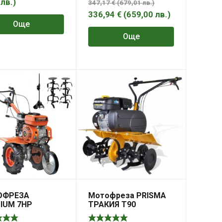
0
лв.
)
347,17
€
(
679,01
лв.
)
336,94
€
(
659,00
лв.
)
Още
Още
ОФРЕЗА
Мотофреза PRISMA
IUM 7HP
ТРАКИЯ T90
MM 208CC