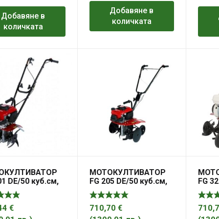
Добавяне в
Добавяне в
количката
количката
ОКУЛТИВАТОР
МОТОКУЛТИВАТОР
МОТ
01 DE/50 куб.см,
FG 205 DE/50 куб.см,
FG 32
м, 1 предавка
45 см, 1 предавка
60/85
ед
напред
напре
наза
44
€
710,70
€
710,