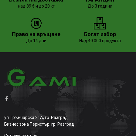
над 89 € и до 20 кг
До 3 години
Право на връщане
Богат избор
До 14 дни
Над 40 000 продукта
ул. Грънчарска 21А, гр. Разград
Бизнес зона Перистър, гр. Разград
Свържи се с нас