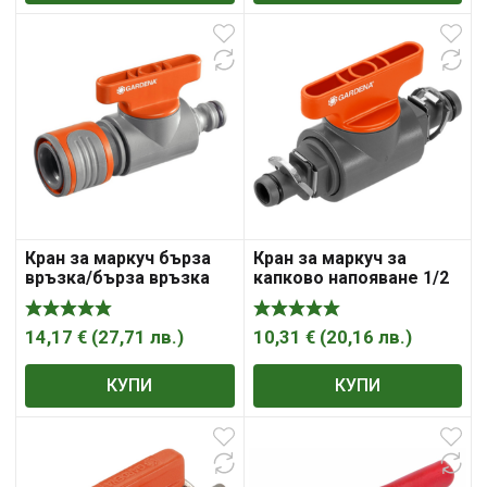
Кран за маркуч бърза
Кран за маркуч за
връзка/бърза връзка
капково напояване 1/2
бърза връзка
„, 13 мм, маркуч маркуч
съединител , „Gardena“
, „Gardena“
14,17
€
(
27,71
лв.
)
10,31
€
(
20,16
лв.
)
КУПИ
КУПИ