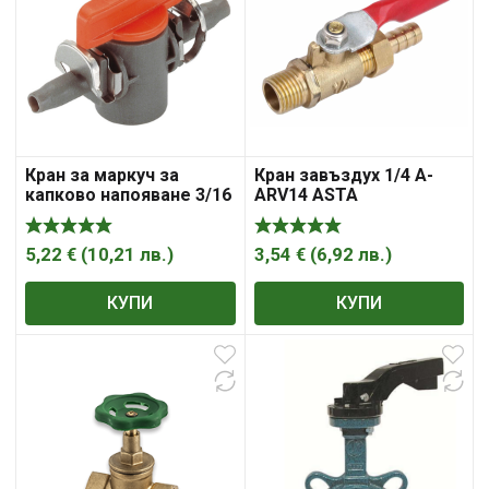
Кран за маркуч за
Кран завъздух 1/4 A-
капково напояване 3/16
ARV14 ASTA
„, 4.6 мм, „Gardena“
5,22
€
(
10,21
лв.
)
3,54
€
(
6,92
лв.
)
КУПИ
КУПИ