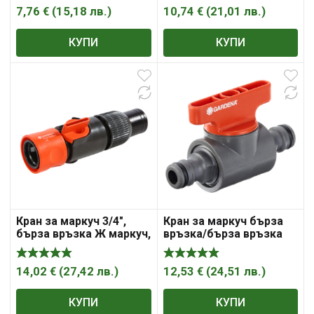
Sferaco , „Syveco“
7,76
€
(
15,18
лв.
)
10,74
€
(
21,01
лв.
)
КУПИ
КУПИ
Кран за маркуч 3/4″,
Кран за маркуч бърза
бърза връзка Ж маркуч,
връзка/бърза връзка
Profi , „Gardena“
бърза връзка бърза
връзка , „Gardena“
14,02
€
(
27,42
лв.
)
12,53
€
(
24,51
лв.
)
КУПИ
КУПИ