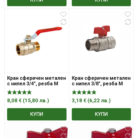
Кран сферичен метален
Кран сферичен метален
с нипел 3/4″, резба М
с нипел 3/8″, резба М
резба Ж, Sferaco ,
резба Ж , „Syveco“
„Syveco“
8,08
€
(
15,80
лв.
)
3,18
€
(
6,22
лв.
)
КУПИ
КУПИ