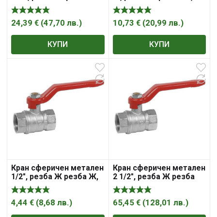
Sferaco , „Syveco“
24,39
€
(
47,70
лв.
)
10,73
€
(
20,99
лв.
)
КУПИ
КУПИ
Кран сферичен метален
Кран сферичен метален
1/2″, резба Ж резба Ж,
2 1/2″, резба Ж резба
Sferaco , „Syveco“
Ж, Sferaco , „Syveco“
4,44
€
(
8,68
лв.
)
65,45
€
(
128,01
лв.
)