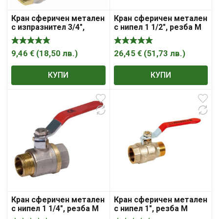
Кран сферичен метален
Кран сферичен метален
с изпразнител 3/4″,
с нипел 1 1/2″, резба М
резба Ж резба Ж,
резба Ж, Sferaco ,
Sferaco , „Syveco“
„Syveco“
9,46
€
(
18,50
лв.
)
26,45
€
(
51,73
лв.
)
КУПИ
КУПИ
Кран сферичен метален
Кран сферичен метален
с нипел 1 1/4″, резба М
с нипел 1″, резба М
резба Ж, Sferaco ,
резба Ж, Sferaco ,