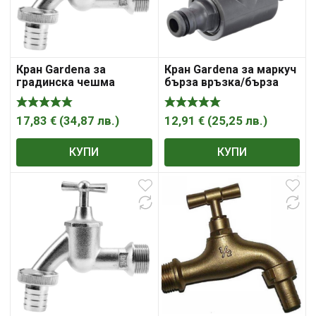
Кран Gardena за
Кран Gardena за маркуч
градинска чешма
бърза връзка/бърза
кеклов с щуцер за
връзка бърза връзка
маркуч 0 kg
бърза връзка
17,83
€
(
34,87
лв.
)
12,91
€
(
25,25
лв.
)
КУПИ
КУПИ