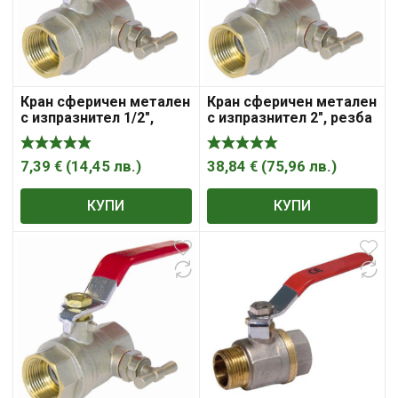
Кран сферичен метален
Кран сферичен метален
с изпразнител 1/2″,
с изпразнител 2″, резба
резба Ж резба Ж,
Ж резба Ж, Sferaco ,
Sferaco , „Syveco“
„Syveco“
7,39
€
(
14,45
лв.
)
38,84
€
(
75,96
лв.
)
КУПИ
КУПИ