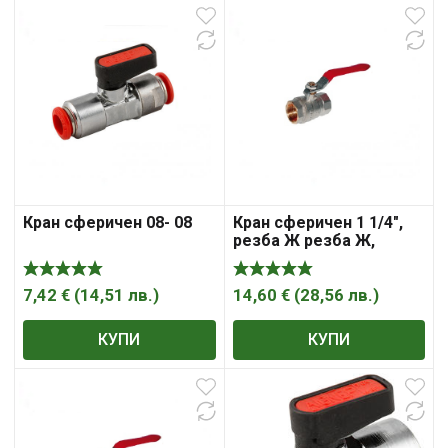
Кран сферичен 08- 08
Кран сферичен 1 1/4″,
резба Ж резба Ж,
Sferaco , „Syveco“
7,42
€
(
14,51
лв.
)
14,60
€
(
28,56
лв.
)
КУПИ
КУПИ