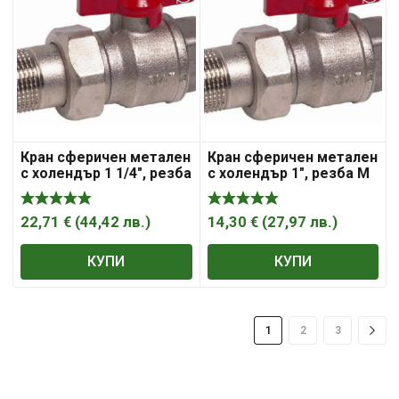
Кран сферичен метален
Кран сферичен метален
с холендър 1 1/4″, резба
с холендър 1″, резба М
М резба Ж, Sferaco ,
резба Ж, Sferaco ,
„Syveco“
„Syveco“
22,71
€
(
44,42
лв.
)
14,30
€
(
27,97
лв.
)
КУПИ
КУПИ
1
2
3