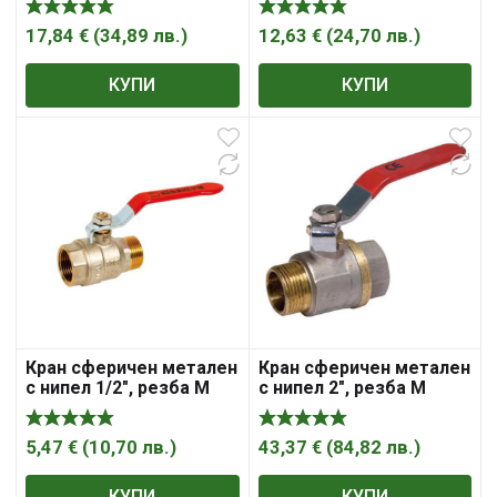
„Syveco“
„Syveco“
17,84
€
(
34,89
лв.
)
12,63
€
(
24,70
лв.
)
КУПИ
КУПИ
Кран сферичен метален
Кран сферичен метален
с нипел 1/2″, резба М
с нипел 2″, резба М
резба Ж, Sferaco ,
резба Ж, Sferaco ,
„Syveco“
„Syveco“
5,47
€
(
10,70
лв.
)
43,37
€
(
84,82
лв.
)
КУПИ
КУПИ