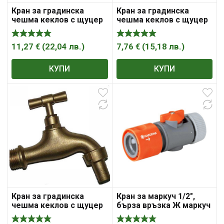
Кран за градинска
Кран за градинска
чешма кеклов с щуцер
чешма кеклов с щуцер
за маркуч ф 13 мм x
за маркуч ф 13 мм x
1/2″, маркуч резба М ,
1/2″, маркуч резба М,
„Gardena“
Sferaco , „Syveco“
11,27
€
(
22,04
лв.
)
7,76
€
(
15,18
лв.
)
КУПИ
КУПИ
Кран за градинска
Кран за маркуч 1/2″,
чешма кеклов с щуцер
бърза връзка Ж маркуч
за маркуч ф 19 мм x
, „Gardena“
3/4″, маркуч резба М,