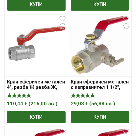
КУПИ
КУПИ
Кран сферичен метален
Кран сферичен метален
4″, резба Ж резба Ж,
с изпразнител 1 1/2″,
Sferaco , „Syveco“
резба Ж резба Ж,
Sferaco , „Syveco“
110,44
€
(
216,00
лв.
)
29,08
€
(
56,88
лв.
)
КУПИ
КУПИ