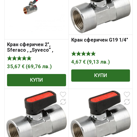
Кран сферичен G19 1/4″
Кран сферичен 2″,
Sferaco , „Syveco“ ,
резба Ж резба Ж
4,67
€
(
9,13
лв.
)
35,67
€
(
69,76
лв.
)
КУПИ
КУПИ