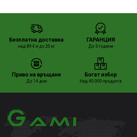
Безплатна доставка
ГАРАНЦИЯ
над 89 € и до 20 кг
До 3 години
Право на връщане
Богат избор
До 14 дни
Над 40 000 продукта