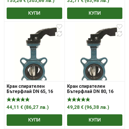
155,26
€
(
303,66
лв.
)
32,71
€
(
63,98
лв.
)
КУПИ
КУПИ
Кран спирателен
Кран спирателен
Бътерфлай DN 65, 16
Бътерфлай DN 80, 16
bar, фланец фланец ,
bar, фланец фланец ,
„Syveco“
„Syveco“
44,11
€
(
86,27
лв.
)
49,28
€
(
96,38
лв.
)
КУПИ
КУПИ