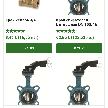
Кран кеклов 3/4
Кран спирателен
Бътерфлай DN 100, 16
bar, фланец фланец ,
„Syveco“
8,46
€
(
16,55
лв.
)
62,65
€
(
122,53
лв.
)
КУПИ
КУПИ