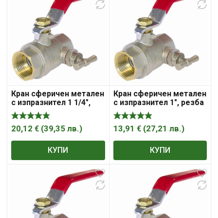
Кран сферичен метален
Кран сферичен метален
с изпразнител 1 1/4″,
с изпразнител 1″, резба
резба Ж резба Ж,
Ж резба Ж, Sferaco ,
Sferaco , „Syveco“
„Syveco“
20,12
€
(
39,35
лв.
)
13,91
€
(
27,21
лв.
)
КУПИ
КУПИ