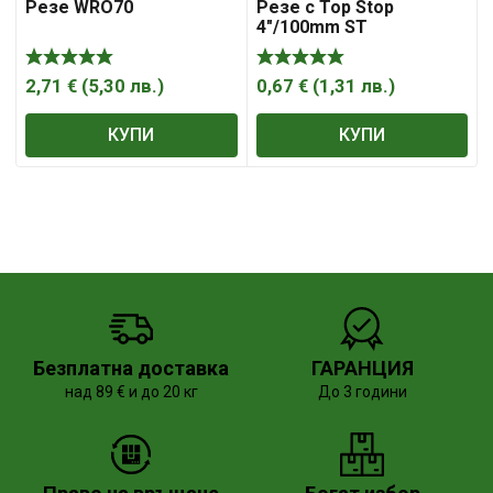
Резе WRO70
Резе с Top Stop
4″/100mm ST
2,71
€
(
5,30
лв.
)
0,67
€
(
1,31
лв.
)
КУПИ
КУПИ
Безплатна доставка
ГАРАНЦИЯ
над 89 € и до 20 кг
До 3 години