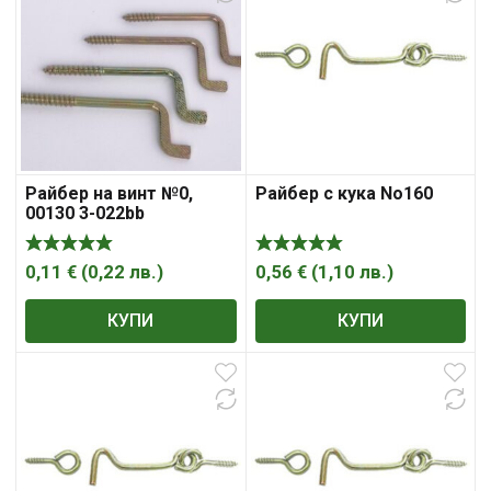
Райбер на винт №0,
Райбер с кука No160
00130 3-022bb
(100/3000)
0,11
€
(
0,22
лв.
)
0,56
€
(
1,10
лв.
)
КУПИ
КУПИ