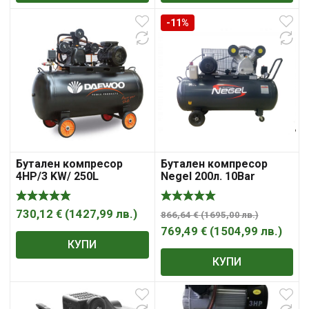
-11%
Бутален компресор
Бутален компресор
4HP/3 KW/ 250L
Negel 200л. 10Bar
DAEWOO DAAC250V
730,12
€
(
1427,99
лв.
)
866,64
€
(
1695,00
лв.
)
769,49
€
(
1504,99
лв.
)
КУПИ
КУПИ