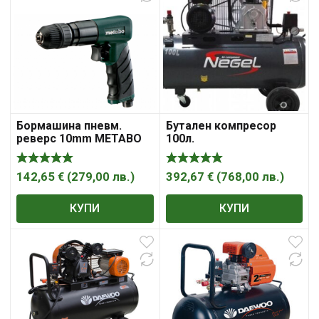
Бормашина пневм.
Бутален компресор
реверс 10mm METABO
100л.
DB 10
142,65
€
(
279,00
лв.
)
392,67
€
(
768,00
лв.
)
КУПИ
КУПИ