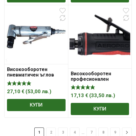
Високооборотен
Високооборотен
пневматичен ъглов
професионален
шлайф 1/4″
пневматичен шлайф
1/4″ (6mm) AP17314
27,10
€
(
53,00
лв.
)
AEROPRO 513010
17,13
€
(
33,50
лв.
)
КУПИ
КУПИ
…
1
2
3
4
7
8
9