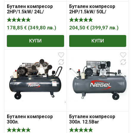
Бутален компресор
Бутален компресор
2HP/1.5kW/ 24L/
2HP/1.5kW/ 50L/
DAEWOO DAAC24DN
DAEWOO DAAC50DN
178,85
€
(
349,80
лв.
)
204,50
€
(
399,97
лв.
)
КУПИ
КУПИ
Бутален компресор
Бутален компресор
300л.
300л. 12.5Bar