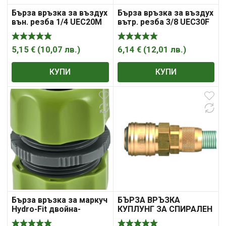
Бърза връзка за въздух
Бърза връзка за въздух
вън. резба 1/4 UEC20M
вътр. резба 3/8 UEC30F
ASTA
ASTA
5,15
€
(
10,07
лв.
)
6,14
€
(
12,01
лв.
)
КУПИ
КУПИ
Бърза връзка за маркуч
БЪРЗА ВРЪЗКА
Hydro-Fit двойна-
КУПЛУНГ ЗА СПИРАЛЕН
женска 1/2″- 5/8″
МАРКУЧ