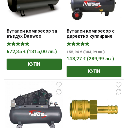
Бутален компресор за
Бутален компресор с
въздух Daewoo
директно куплиране
DAC200C 1.50kW
Negel 30 л., 51001
672,35
€
(
1315,00
лв.
)
155,94
€
(
304,99
лв.
)
148,27
€
(
289,99
лв.
)
КУПИ
КУПИ