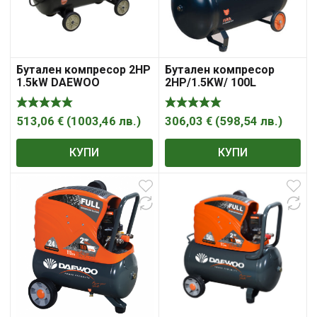
Бутален компресор 2HP
Бутален компресор
1.5kW DAEWOO
2HP/1.5KW/ 100L
DAAC100C V Type
DEAWOO DAAC100V
513,06
€
(
1003,46
лв.
)
306,03
€
(
598,54
лв.
)
КУПИ
КУПИ