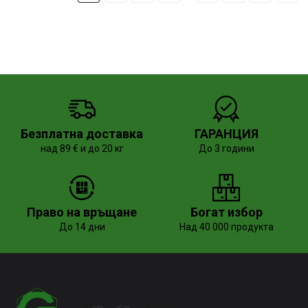
Безплатна доставка
ГАРАНЦИЯ
над 89 € и до 20 кг
До 3 години
Право на връщане
Богат избор
До 14 дни
Над 40 000 продукта