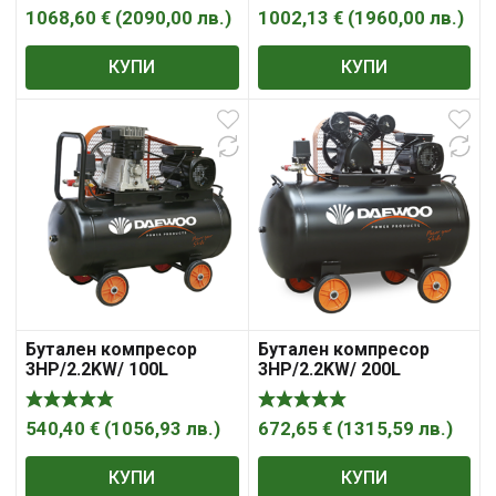
1068,60
€
(
2090,00
лв.
)
1002,13
€
(
1960,00
лв.
)
КУПИ
КУПИ
Бутален компресор
Бутален компресор
3HP/2.2KW/ 100L
3HP/2.2KW/ 200L
DAEWOO DAAC100C
DAEWOO DAAC200CV
540,40
€
(
1056,93
лв.
)
672,65
€
(
1315,59
лв.
)
КУПИ
КУПИ