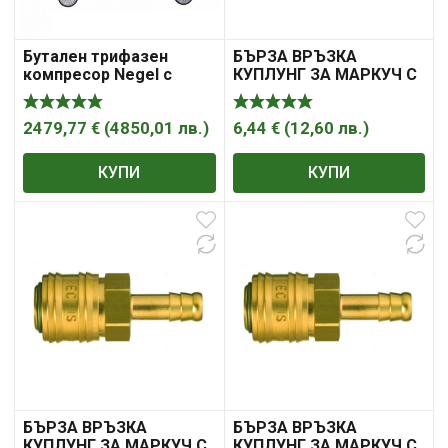
Бутален трифазен
БЪРЗА ВРЪЗКА
компресор Negel с
КУПЛУНГ ЗА МАРКУЧ С
ремъчно задвижване
ВЪТРЕШЕН ДИАМЕТЪР
500л.
2479,77
€
(
4850,01
лв.
)
6,44
€
(
12,60
лв.
)
КУПИ
КУПИ
БЪРЗА ВРЪЗКА
БЪРЗА ВРЪЗКА
КУПЛУНГ ЗА МАРКУЧ С
КУПЛУНГ ЗА МАРКУЧ С