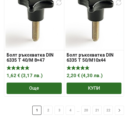
Болт ръкохватка DIN
Болт ръкохватка DIN
6335 T 40/M 8×47
6335 T 50/M10x44
1,62
€
(
3,17
лв.
)
2,20
€
(
4,30
лв.
)
Още
КУПИ
…
1
2
3
4
20
21
22