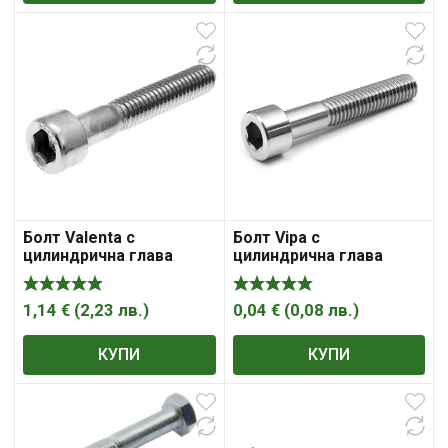
Болт Valenta с
Болт Vipa с
цилиндрична глава
цилиндрична глава
вътрешен шестостен
вътрешен шестостен
поцинкован M16x80 мм,
неръждаем M5x8 мм,
2 мм, DIN 912
A2, 0.8 мм, DIN 912
1,14
€
(
2,23
лв.
)
0,04
€
(
0,08
лв.
)
КУПИ
КУПИ