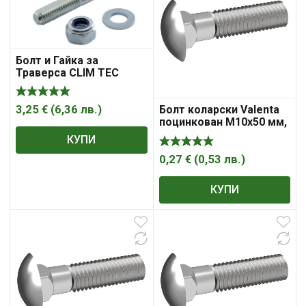
Болт и Гайка за
Траверса CLIM TEC
M8x50
3,25
€
(
6,36
лв.
)
Болт коларски Valenta
поцинкован M10x50 мм,
4.8, 1.5 мм, DIN 603
КУПИ
0,27
€
(
0,53
лв.
)
КУПИ