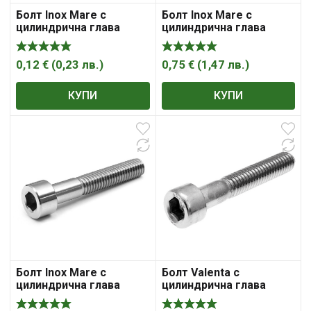
Болт Inox Mare с
Болт Inox Mare с
цилиндрична глава
цилиндрична глава
вътрешен шестостен
вътрешен шестостен
неръждаем M6x8 мм,
неръждаем M8x110 мм,
A2, 1 мм, DIN 912
A2, 1.25 мм, DIN 912
0,12
€
(
0,23
лв.
)
0,75
€
(
1,47
лв.
)
КУПИ
КУПИ
Болт Inox Mare с
Болт Valenta с
цилиндрична глава
цилиндрична глава
вътрешен шестостен
вътрешен шестостен
неръждаем M8x120 мм,
поцинкован M10x100