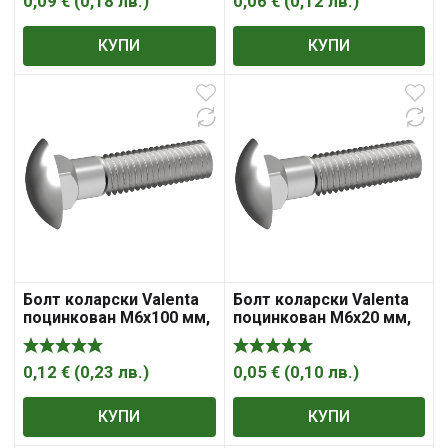
0,09
€
(
0,18
лв.
)
0,06
€
(
0,12
лв.
)
КУПИ
КУПИ
Болт коларски Valenta
Болт коларски Valenta
поцинкован M6x100 мм,
поцинкован M6x20 мм,
4.8, 1 мм, DIN 603
4.8, 1 мм, DIN 603
0,12
€
(
0,23
лв.
)
0,05
€
(
0,10
лв.
)
КУПИ
КУПИ