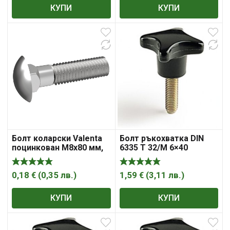
КУПИ
КУПИ
Болт коларски Valenta
Болт ръкохватка DIN
поцинкован M8x80 мм,
6335 T 32/M 6×40
4.8, 1.25 мм, DIN 603
0,18
€
(
0,35
лв.
)
1,59
€
(
3,11
лв.
)
КУПИ
КУПИ