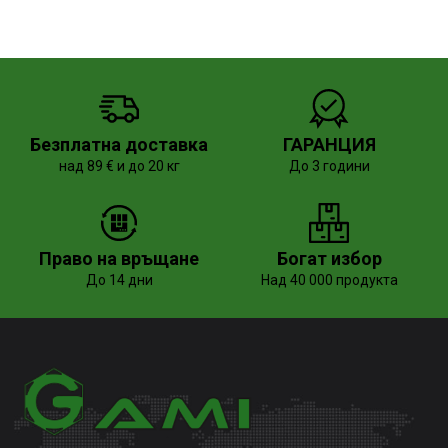
Безплатна доставка
ГАРАНЦИЯ
над 89 € и до 20 кг
До 3 години
Право на връщане
Богат избор
До 14 дни
Над 40 000 продукта