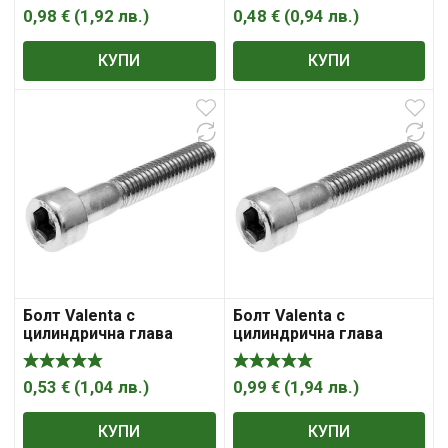
A2, 1.25 мм, DIN 912
мм, 1.5 мм, DIN 912
0,98
€
(
1,92
лв.
)
0,48
€
(
0,94
лв.
)
КУПИ
КУПИ
Болт Valenta с
Болт Valenta с
цилиндрична глава
цилиндрична глава
вътрешен шестостен
вътрешен шестостен
поцинкован M12x70 мм,
поцинкован M16x70 мм,
1.75 мм, DIN 912
2 мм, DIN 912
0,53
€
(
1,04
лв.
)
0,99
€
(
1,94
лв.
)
КУПИ
КУПИ