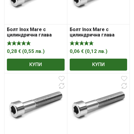
Болт Inox Mare с
Болт Inox Mare с
цилиндрична глава
цилиндрична глава
вътрешен шестостен
вътрешен шестостен
неръждаем M10x35 мм,
неръждаем M6x14 мм,
A2, 1.5 мм, DIN 912
A2, 1 мм, DIN 912
0,28
€
(
0,55
лв.
)
0,06
€
(
0,12
лв.
)
КУПИ
КУПИ