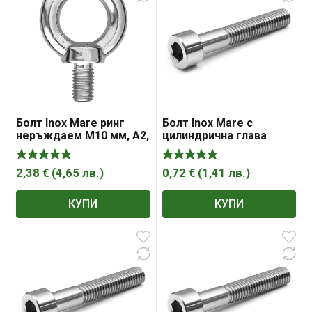
Болт Inox Mare ринг
Болт Inox Mare с
неръждаем M10 мм, A2,
цилиндрична глава
1.5 мм, DIN 580
вътрешен шестостен
неръждаем M10x120
мм, A2, 1.5 мм, DIN 912
2,38
€
(
4,65
лв.
)
0,72
€
(
1,41
лв.
)
КУПИ
КУПИ