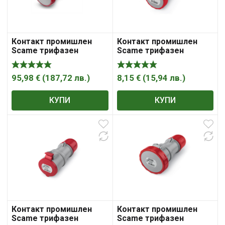
Контакт промишлен
Контакт промишлен
Scame трифазен
Scame трифазен
противовлажен
противовлажен
мобилен 125A, 3P+ N+ E,
мобилен 16A, 3P+ E,
67IP, червен, Optima
67IP, червен Optima
95,98
€
(
187,72
лв.
)
8,15
€
(
15,94
лв.
)
КУПИ
КУПИ
Контакт промишлен
Контакт промишлен
Scame трифазен
Scame трифазен