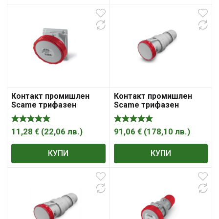
Контакт промишлен
Контакт промишлен
Scame трифазен
Scame трифазен
модулен панелен
противовлажен
монтаж 32A, 3P+ N+ E,
мобилен 125A, 3P+ N,
67IP, сив/ червен,
67IP, червен, Optima
11,28
€
(
22,06
лв.
)
91,06
€
(
178,10
лв.
)
Optima
КУПИ
КУПИ