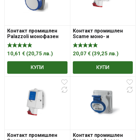
Контакт промишлен
Контакт промишлен
Palazzoli монофазен
Scame моно- и
модулен панелен
трифазен за панелен
монтаж 32A, 2P+E, 44IP,
монтаж 16A, 3P +N +E,
сив/ син
44IP, Optima Combi
10,61
€
(
20,75
лв.
)
20,07
€
(
39,25
лв.
)
КУПИ
КУПИ
Контакт промишлен
Контакт промишлен