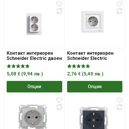
Контакт интериорен
Контакт интериорен
Schneider Electric двоен
Schneider Electric
скрит монтаж 16A, 2x
единичен скрит монтаж
2P+ E, 20IP, Asfora
16A, 2P+ E, 20IP, Asfora
5,08
€
(
9,94
лв.
)
2,76
€
(
5,40
лв.
)
Опции
Опции