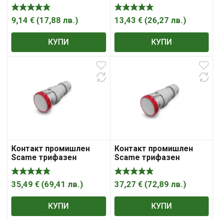
противовлажен
противовлажен
мобилен 32A, 3P+ N+ E,
мобилен 32A, 3P+ N+ E,
44IP, червен Optima
67IP, червен
9,14
€
(
17,88
лв.
)
13,43
€
(
26,27
лв.
)
КУПИ
КУПИ
Контакт промишлен
Контакт промишлен
Scame трифазен
Scame трифазен
противовлажен
противовлажен
мобилен 63A, 3P+ E,
мобилен 63A, 3P+ N+ E,
67IP, червен, IEC309
67IP, червен, Optima
35,49
€
(
69,41
лв.
)
37,27
€
(
72,89
лв.
)
КУПИ
КУПИ