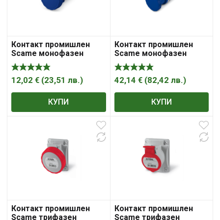
Контакт промишлен
Контакт промишлен
Scame монофазен
Scame монофазен
противовлажен
противовлажен
мобилен 32A, 2P+ E,
мобилен 63A, 2P+ E,
67IP, син, Eureka
67IP, син, IEC309
12,02
€
(
23,51
лв.
)
42,14
€
(
82,42
лв.
)
КУПИ
КУПИ
Контакт промишлен
Контакт промишлен
Scame трифазен
Scame трифазен