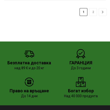
1
2
Безплатна доставка
ГАРАНЦИЯ
над 89 € и до 20 кг
До 3 години
Право на връщане
Богат избор
До 14 дни
Над 40 000 продукта