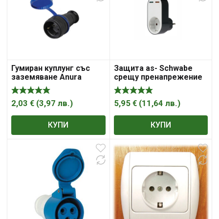
Гумиран куплунг със
Защита as- Schwabe
заземяване Anura
срещу пренапрежение
16A, 230V
2,03
€
(
3,97
лв.
)
5,95
€
(
11,64
лв.
)
КУПИ
КУПИ