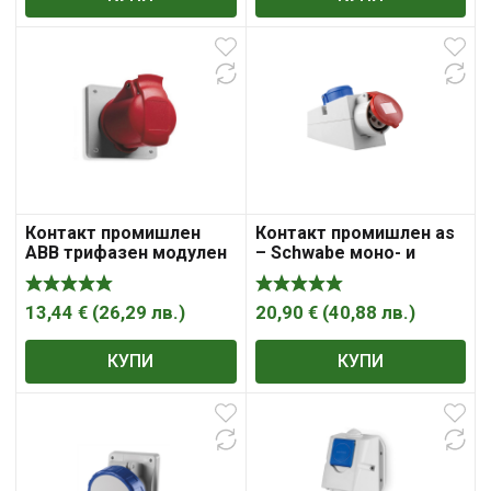
Контакт промишлен
Контакт промишлен as
ABB трифазен модулен
– Schwabe моно- и
панелен монтаж 32A,
трифазен за панелен
3P+ N+ E, 44IP, червен,
монтаж 3P+ N+ E, 44IP
432RU6
13,44
€
(
26,29
лв.
)
20,90
€
(
40,88
лв.
)
КУПИ
КУПИ