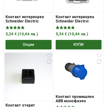
Контакт интериорен
Контакт интериорен
Schneider Electric
Schneider Electric
единичен скрит монтаж
единичен скрит монтаж
с детска защита 16A,
с монтажна рамка 16A,
2P+ E, 20IP, Sedna
2P+ E с капаци, 20IP,
5,34
€
(
10,44
лв.
)
5,34
€
(
10,44
лв.
)
графит Sedna
Опции
КУПИ
Контакт промишлен
ABB монофазен
противовлажен
Контакт открит