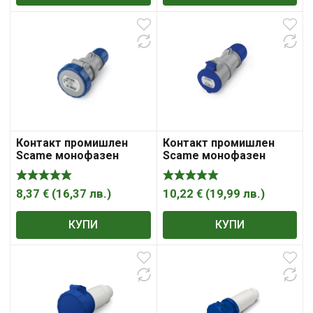
Контакт промишлен
Контакт промишлен
Scame монофазен
Scame монофазен
противовлажен
противовлажен
мобилен 16A, 2P +E,
мобилен 32A, 2P+ E,
67IP, син, Optima
44IP, син Optima
8,37
€
(
16,37
лв.
)
10,22
€
(
19,99
лв.
)
КУПИ
КУПИ