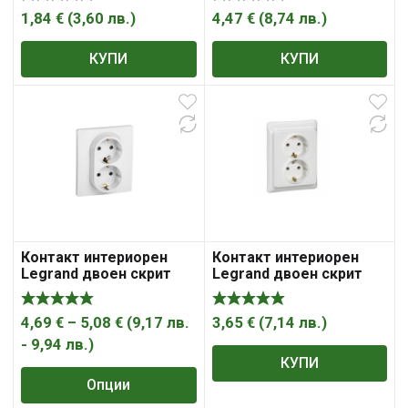
2P+ E, 20IP, бял, GAO
1,84
€
(
3,60
лв.
)
4,47
€
(
8,74
лв.
)
КУПИ
КУПИ
Контакт интериорен
Контакт интериорен
Legrand двоен скрит
Legrand двоен скрит
монтаж 16A, 2x 2P+ E,
монтаж 16A, 2x 2P+ E,
20IP, Niloe
20IP, бял Kaptika
Price
4,69
€
–
5,08
€
(
9,17
лв.
3,65
€
(
7,14
лв.
)
range:
-
9,94
лв.
)
КУПИ
4,69 €
Опции
through