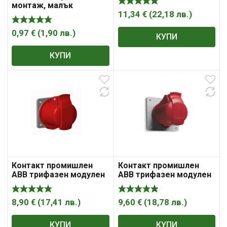
мобилен 32A, 2P +E,
монтаж, малък
44IP, син, 232- C6
11,34
€
(
22,18
лв.
)
0,97
€
(
1,90
лв.
)
КУПИ
КУПИ
Контакт промишлен
Контакт промишлен
ABB трифазен модулен
ABB трифазен модулен
панелен монтаж 16A,
панелен монтаж 16A,
3P+ E, 44IP, червен,
3P+ N+ E, 44IP, червен,
316R6
416R6
8,90
€
(
17,41
лв.
)
9,60
€
(
18,78
лв.
)
КУПИ
КУПИ