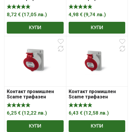
модулен панелен
модулен панелен
монтаж 16A, 3P +N +E,
монтаж 16A, 3P +N+ E,
67IP, сив/ червен,
44IP, сив/ червен Optima
8,72
€
(
17,05
лв.
)
4,98
€
(
9,74
лв.
)
Optima
КУПИ
КУПИ
Контакт промишлен
Контакт промишлен
Scame трифазен
Scame трифазен
модулен панелен
модулен панелен
монтаж 32A, 3P+ E, 44IP,
монтаж 32A, 3P+ N+ E,
сив/ червен Eureka
44IP, сив/ червен,
6,25
€
(
12,22
лв.
)
6,43
€
(
12,58
лв.
)
Optima
КУПИ
КУПИ