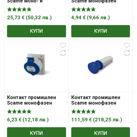
Scame моно- и
Scame монофазен
трифазен за панелен
модулен панелен
монтаж 32A, 3P+ N+ E,
монтаж 16A, 2P+ E, 44IP,
44IP, Optima Combi
сив/ син, Optima
25,73
€
(
50,32
лв.
)
4,94
€
(
9,66
лв.
)
КУПИ
КУПИ
Контакт промишлен
Контакт промишлен
Scame монофазен
Scame монофазен
модулен панелен
противовлажен
монтаж 32A, 2P +E, 44IP,
мобилен 125A, 2P+ E,
сив/ син, Optima
67IP, син, IEC309
6,23
€
(
12,18
лв.
)
111,59
€
(
218,25
лв.
)
КУПИ
КУПИ