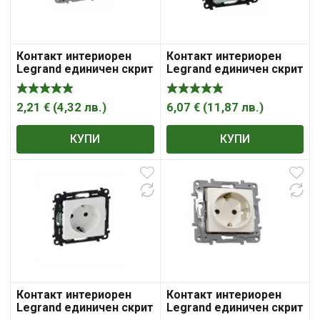
Контакт интериорен
Контакт интериорен
Legrand единичен скрит
Legrand единичен скрит
монтаж 16A, 2P+ E, 20IP,
монтаж с детска
бял Niloe
защита 16A, 2P+ E, 20IP,
алуминий, Valena Life
2,21
€
(
4,32
лв.
)
6,07
€
(
11,87
лв.
)
КУПИ
КУПИ
Контакт интериорен
Контакт интериорен
Legrand единичен скрит
Legrand единичен скрит