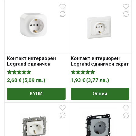
5,08 €
Контакт интериорен
Контакт интериорен
Legrand единичен
Legrand единичен скрит
открит монтаж 16A,
монтаж 16A, 2P+ E, 20IP,
20IP, бял Forix
Kaptika
2,60
€
(
5,09
лв.
)
1,93
€
(
3,77
лв.
)
КУПИ
Опции