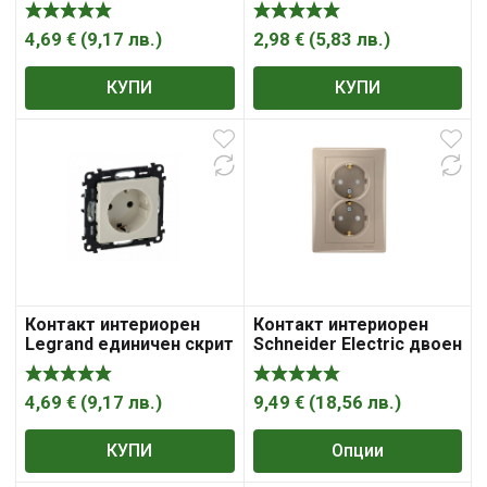
монтаж с детска
монтаж с детска
защита 16A, 2P+ E, 20IP,
защита 16A, 2P+ E, 20IP,
бял, Valena Life
крем Niloe
4,69
€
(
9,17
лв.
)
2,98
€
(
5,83
лв.
)
КУПИ
КУПИ
Контакт интериорен
Контакт интериорен
Legrand единичен скрит
Schneider Electric двоен
монтаж с детска
скрит монтаж 16A, 2x
защита 16A, 2P+ E, 20IP,
2P +E, 20IP, Sedna
крем, Valena Life
4,69
€
(
9,17
лв.
)
9,49
€
(
18,56
лв.
)
КУПИ
Опции