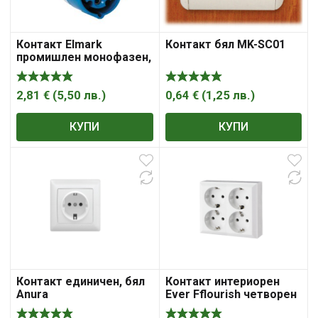
Контакт Elmark
Контакт бял MK-SC01
промишлен монофазен,
противовлажен 16 A,
2P+E, 44 IP, син, HT
2,81
€
(
5,50
лв.
)
0,64
€
(
1,25
лв.
)
КУПИ
КУПИ
Контакт единичен, бял
Контакт интериорен
Anura
Ever Fflourish четворен
открит монтаж 16A, 4x