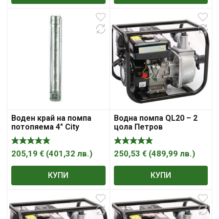
Воден край на помпа
Водна помпа QL20 – 2
потопяема 4″ City
цола Петров
Pumps 4SP15-4/WE
205,19
€
(
401,32
лв.
)
250,53
€
(
489,99
лв.
)
КУПИ
КУПИ