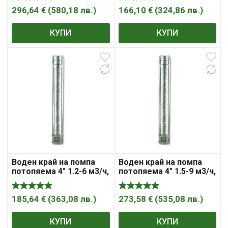
4SP30-4/WE
4SP07-4/WE
296,64
€
(
580,18
лв.
)
166,10
€
(
324,86
лв.
)
КУПИ
КУПИ
Воден край на помпа
Воден край на помпа
потопяема 4″ 1.2-6 м3/ч,
потопяема 4″ 1.5-9 м3/ч,
56-23м, 98мм, 220V,
114-45 м, 98 мм, 2200 W,
4SP10-4/WE
3 к.с., 6SP30-4/WE
185,64
€
(
363,08
лв.
)
273,58
€
(
535,08
лв.
)
КУПИ
КУПИ