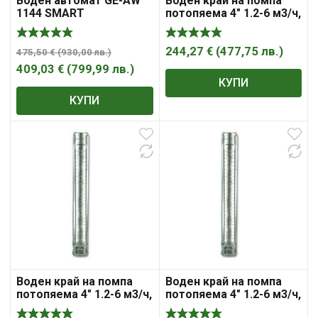
Воден автомат GE-AW
Воден край на помпа
1144 SMART
потопяема 4″ 1.2-6 м3/ч,
112-45 м, 98 мм, 400 V,
4SP20-4/WE
244,27
€
(
477,75
лв.
)
475,50
€
(
930,00
лв.
)
409,03
€
(
799,99
лв.
)
КУПИ
КУПИ
Воден край на помпа
Воден край на помпа
потопяема 4″ 1.2-6 м3/ч,
потопяема 4″ 1.2-6 м3/ч,
162-63 м, 98 мм, 400 V,
44-17 м, 98 мм, 220 V,