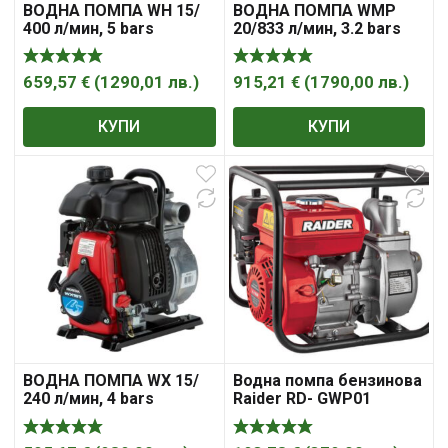
ВОДНА ПОМПА WH 15/
ВОДНА ПОМПА WMP
400 л/мин, 5 bars
20/833 л/мин, 3.2 bars
налягане HONDA WH 15
налягане HONDA WMP
20
659,57
€
(
1290,01
лв.
)
915,21
€
(
1790,00
лв.
)
КУПИ
КУПИ
ВОДНА ПОМПА WX 15/
Водна помпа бензинова
240 л/мин, 4 bars
Raider RD- GWP01
налягане Honda WX 15