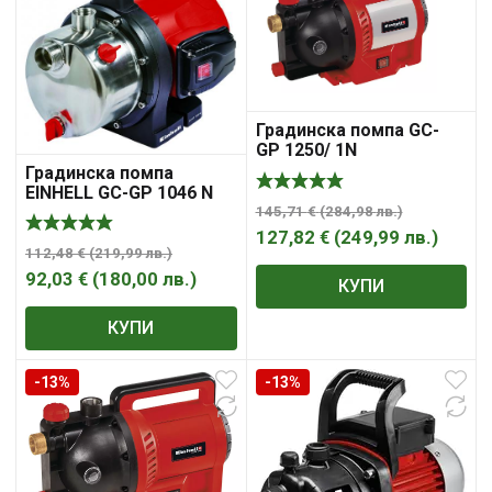
Градинска помпа GC-
GP 1250/ 1N
Градинска помпа
EINHELL GC-GP 1046 N
145,71
€
(
284,98
лв.
)
127,82
€
(
249,99
лв.
)
112,48
€
(
219,99
лв.
)
92,03
€
(
180,00
лв.
)
КУПИ
КУПИ
-13%
-13%