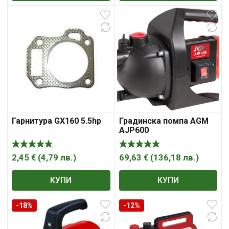
Гарнитура GX160 5.5hp
Градинска помпа AGM
AJP600
2,45
€
(
4,79
лв.
)
69,63
€
(
136,18
лв.
)
КУПИ
КУПИ
-18%
-12%