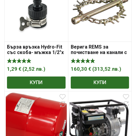
Бърза връзка Hydro-Fit
Верига REMS за
със скоба- мъжка 1/2″x
почистване на канали с
3/4″
накрайник ф 16 мм
1,29
€
(
2,52
лв.
)
160,30
€
(
313,52
лв.
)
КУПИ
КУПИ