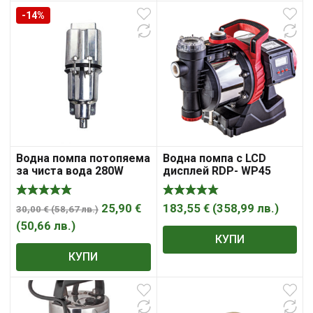
-14%
Водна помпа потопяема
Водна помпа с LCD
за чиста вода 280W
дисплей RDP- WP45
TOPGARDEN RD-WP33
25,90
€
183,55
€
(
358,99
лв.
)
30,00
€
(
58,67
лв.
)
(
50,66
лв.
)
КУПИ
КУПИ