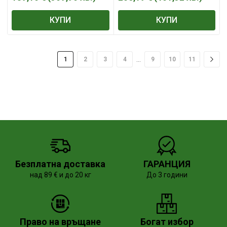
КУПИ
КУПИ
…
1
2
3
4
9
10
11
Безплатна доставка
ГАРАНЦИЯ
над 89 € и до 20 кг
До 3 години
Право на връщане
Богат избор