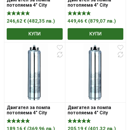
потопяема 4″ City
потопяема 4″ City
Pumps SM30-4R
Pumps SM55-4R
246,62
€
(
482,35
лв.
)
449,46
€
(
879,07
лв.
)
КУПИ
КУПИ
Двигател за помпа
Двигател за помпа
потопяема 4″ City
потопяема 4″ City
Pumps SM10-4RM
Pumps SM15-4RM
189,16
€
(
369,96
лв.
)
205,19
€
(
401,32
лв.
)