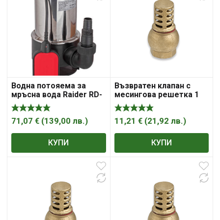
Водна потояема за
Възвратен клапан с
мръсна вода Raider RD-
месингова решетка 1
WP12
1/2″
71,07
€
(
139,00
лв.
)
11,21
€
(
21,92
лв.
)
КУПИ
КУПИ