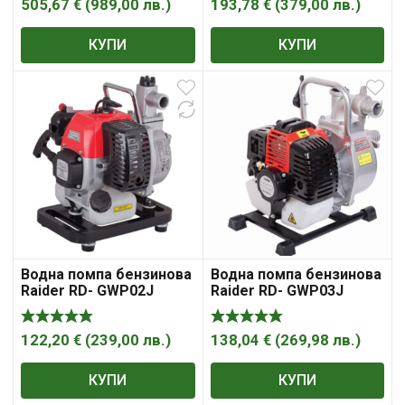
505,67
€
(
989,00
лв.
)
193,78
€
(
379,00
лв.
)
КУПИ
КУПИ
Водна помпа бензинова
Водна помпа бензинова
Raider RD- GWP02J
Raider RD- GWP03J
122,20
€
(
239,00
лв.
)
138,04
€
(
269,98
лв.
)
КУПИ
КУПИ