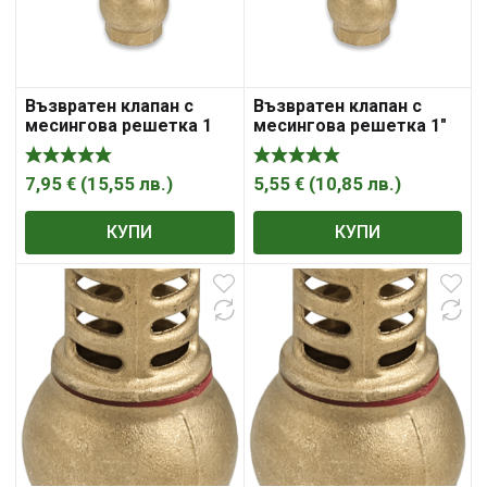
Възвратен клапан с
Възвратен клапан с
месингова решетка 1
месингова решетка 1″
1/4inch
7,95
€
(
15,55
лв.
)
5,55
€
(
10,85
лв.
)
КУПИ
КУПИ