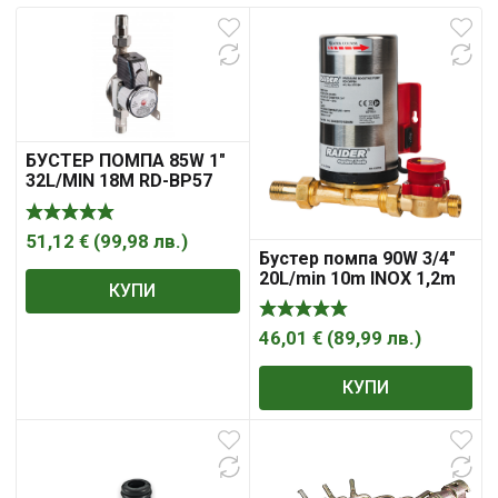
БУСТЕР ПОМПА 85W 1″
32L/MIN 18M RD-BP57
51,12
€
(
99,98
лв.
)
Бустер помпа 90W 3/4″
20L/min 10m INOX 1,2m
КУПИ
120°C RD-CWP84
46,01
€
(
89,99
лв.
)
КУПИ