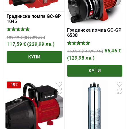
Градинска помпа GC-GP
1045
Градинска помпа GC-GP
6538
135,49
€
(
265,00
лв.
)
117,59
€
(
229,99
лв.
)
66,46
€
76,69
€
(
149,99
лв.
)
КУПИ
(
129,98
лв.
)
КУПИ
-15%