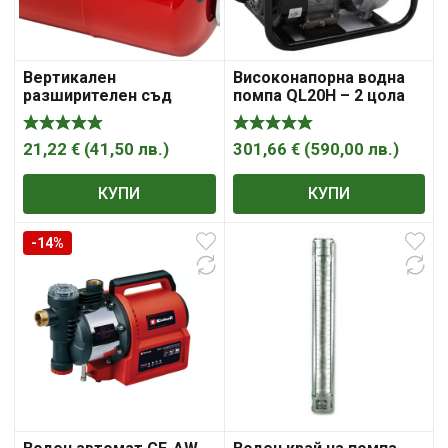
Вертикален
Високонапорна водна
разширителен съд
помпа QL20H – 2 цола
Hydro-S 8Lt
Петров
21,22
€
(
41,50
лв.
)
301,66
€
(
590,00
лв.
)
КУПИ
КУПИ
-14%