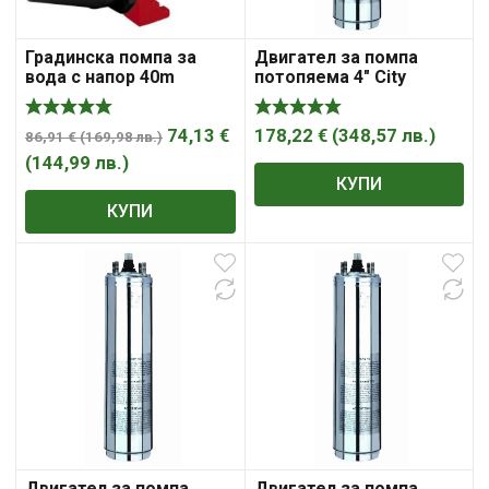
Градинска помпа за
Двигател за помпа
вода с напор 40m
потопяема 4″ City
EINHELL GC-GP 6036
Pumps SM07-4RM
74,13
€
178,22
€
(
348,57
лв.
)
86,91
€
(
169,98
лв.
)
(
144,99
лв.
)
КУПИ
КУПИ
Двигател за помпа
Двигател за помпа