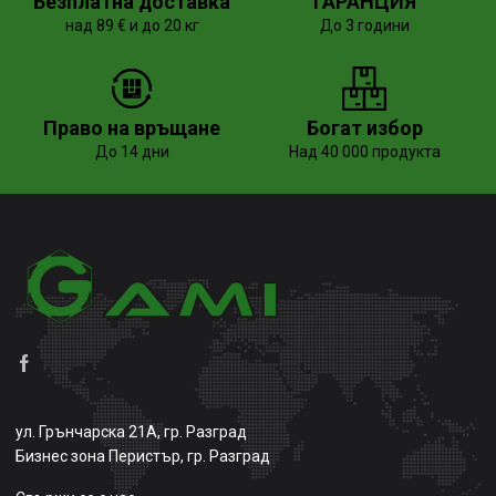
Безплатна доставка
ГАРАНЦИЯ
над 89 € и до 20 кг
До 3 години
Право на връщане
Богат избор
До 14 дни
Над 40 000 продукта
ул. Грънчарска 21А, гр. Разград
Бизнес зона Перистър, гр. Разград