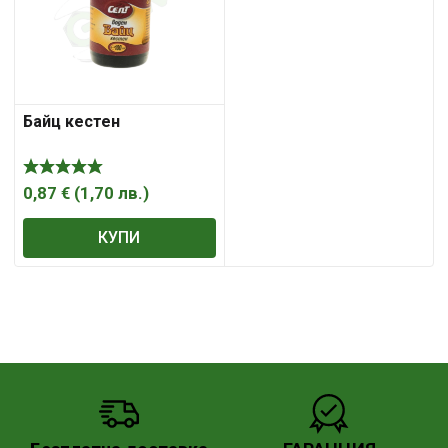
Байц кестен
0,87
€
(
1,70
лв.
)
КУПИ