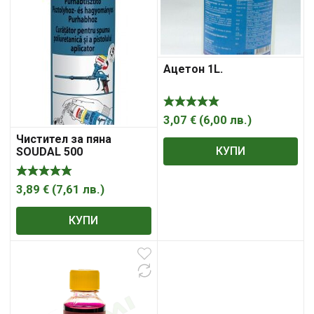
Ацетон 1L.
3,07
€
(
6,00
лв.
)
Чистител за пяна
КУПИ
SOUDAL 500
3,89
€
(
7,61
лв.
)
КУПИ