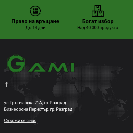
Право на връщане
Богат избор
До 14 дни
Над 40 000 продукта
ул. Грънчарска 21А, гр. Разград
Бизнес зона Перистър, гр. Разград
Свържи се с нас