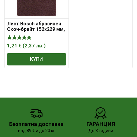
Лист Bosch абразивен
Скоч-брайт 152х229 мм,
P320, Best for Finish
Coarse N476
1,21
€
(
2,37
лв.
)
КУПИ
Безплатна доставка
ГАРАНЦИЯ
над 89 € и до 20 кг
До 3 години