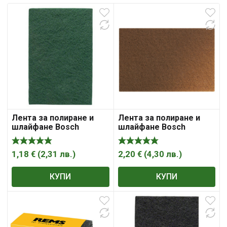
Лента за полиране и
Лента за полиране и
шлайфане Bosch
шлайфане Bosch
абразивен Скоч-брайт
абразивен Скоч-брайт
152х229 мм, P320, N446
152х229 мм, P80, Best
for Finish Coarse N476
1,18
€
(
2,31
лв.
)
2,20
€
(
4,30
лв.
)
КУПИ
КУПИ