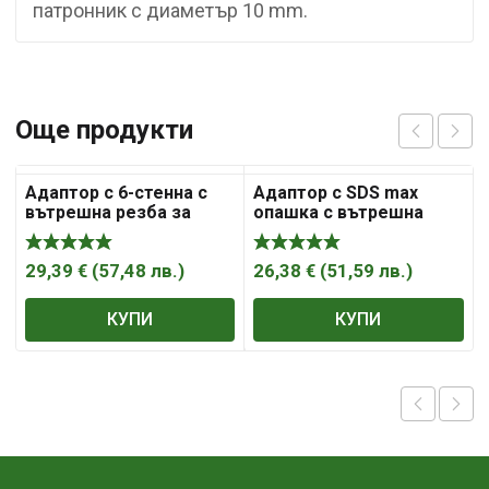
патронник с диаметър 10 mm.
Още продукти
Адаптор с 6-стенна с
Адаптор с SDS max
вътрешна резба за
опашка с вътрешна
боркорона за с-ма
резба за боркорона за
Versio
с-ма Ratio
29,39
€
(
57,48
лв.
)
26,38
€
(
51,59
лв.
)
КУПИ
КУПИ