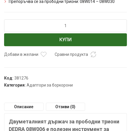
Препоръчва се за прободни триони: 08W014 – 08W030
количество
за
Адаптор
КУПИ
за
боркорона
DEDRA
Добави в желани
Сравни продукта
14-
30mm
SW10
Код:
381276
Категория:
Адаптори за боркорони
Описание
Отзиви (0)
Двуметалният държач за прободни триони
DEDRA 08W006 е полезен инструмент за