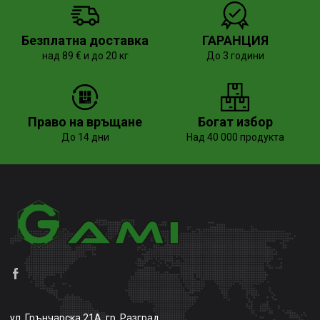
Безплатна доставка
ГАРАНЦИЯ
над 89 € и до 20 кг
До 3 години
Право на връщане
Богат избор
До 14 дни
Над 40 000 продукта
ул. Грънчарска 21А, гр. Разград