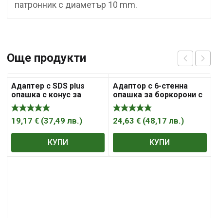
патронник с диаметър 10 mm.
Още продукти
Адаптeр с SDS plus
Адаптор с 6-стенна
опашка с конус за
опашка за боркорони с
боркоронa с
вътрешна резба за с-ма
твърдосплавнa
Versio
пластинa
19,17
€
(
37,49
лв.
)
24,63
€
(
48,17
лв.
)
КУПИ
КУПИ