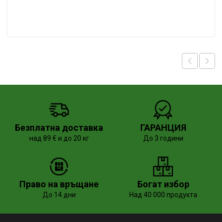
Безплатна доставка
ГАРАНЦИЯ
над 89 € и до 20 кг
До 3 години
Право на връщане
Богат избор
До 14 дни
Над 40 000 продукта