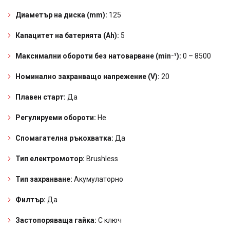
Диаметър на диска (mm):
125
Капацитет на батерията (Ah):
5
Максимални обороти без натоварване (min⁻¹):
0 – 8500
Номинално захранващо напрежение (V):
20
Плавен старт:
Да
Регулируеми обороти:
Не
Спомагателна ръкохватка:
Да
Тип електромотор:
Brushless
Тип захранване:
Акумулаторно
Филтър:
Да
Застопоряваща гайка:
С ключ