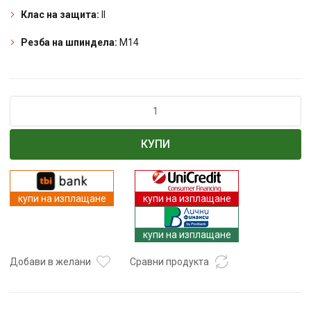
Клас на защита:
II
Резба на шпиндела:
M14
количество
за
Ъглошлайф
КУПИ
20V
125mm
безчетков
Solo
купи на изплащане
купи на изплащане
RDI-
AGB61
купи на изплащане
Добави в желани
Сравни продукта