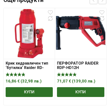
Още продукти
Крик хидравличен тип
ПЕРФОРАТОР RAIDER
‘бутилка’ Raider RD-
RDP-HD12H
HB03
16,86
€
(
32,98
лв.
)
71,07
€
(
139,00
лв.
)
КУПИ
КУПИ