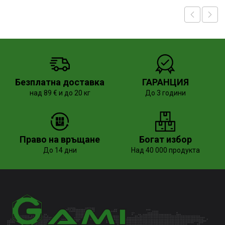
Безплатна доставка
ГАРАНЦИЯ
над 89 € и до 20 кг
До 3 години
Право на връщане
Богат избор
До 14 дни
Над 40 000 продукта