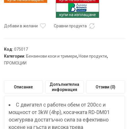
DM01,
4
купи на изплащане
к.с.,
60
Добави в желани
Сравни продукта
см
Код:
075017
Категории:
Бензинови коси и тримери
,
Нови продукти
,
ПРОМОЦИИ
Допълнителна
Описание
Отзиви (0)
информация
С двигател с работен обем от 200cc и
мощност от 3kW (4hp), косачката RD-DM01
осигурява достатъчно сила за ефективно
косене на гъста и висока трева