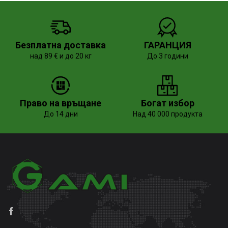
Безплатна доставка
ГАРАНЦИЯ
над 89 € и до 20 кг
До 3 години
Право на връщане
Богат избор
До 14 дни
Над 40 000 продукта