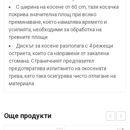
С ширина на косене от 60 cm, тази косачка
покрива значителна площ при всяко
преминаване, което намалява времето и
усилията, необходими за обработка на
тревните площи
Дискът за косене разполага с 4 режещи
остриета, които са направени от закалена
стомана. Страничният предпазител
предотвратява излитането на окосената
трева, като така осигурява чисто отлагане на
материала
Още продукти