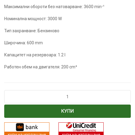
Максимални обороти без натоварване: 3600 min⁻¹
Номинална мощност: 3000 W
Тип захранване: Бензиново
Широчина: 600 mm
Капацитет на резервоара: 1.2 l
Работен обем на двигателя: 200 cm³
количество
за
Бензинова
КУПИ
дискова
косачка
Raider
RD-
купи на изплащане
купи на изплащане