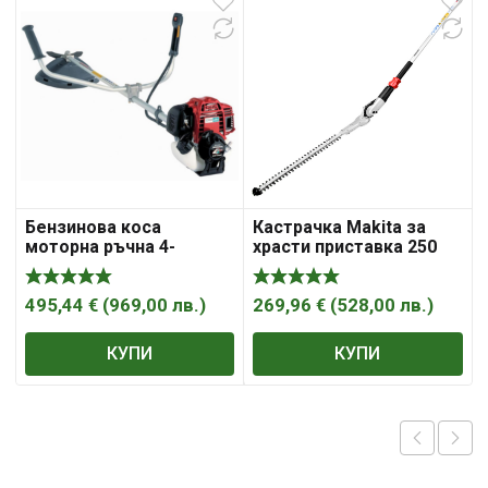
Бензинова коса
Кастрачка Makita за
моторна ръчна 4-
храсти приставка 250
тактова „Honda“ 0.72
мм
kW, 0.97 к.с., 25 см3,
UMK 425 UEET
495,44
€
(
969,00
лв.
)
269,96
€
(
528,00
лв.
)
КУПИ
КУПИ