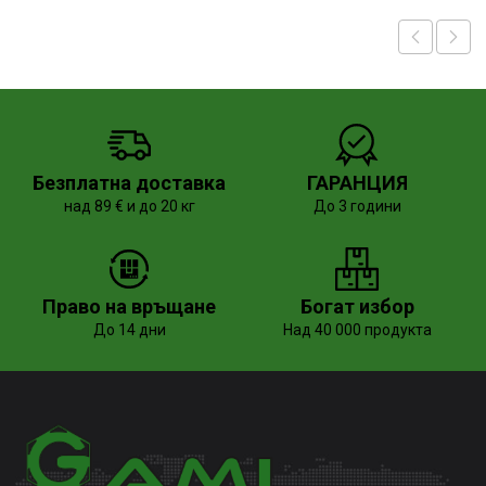
Безплатна доставка
ГАРАНЦИЯ
над 89 € и до 20 кг
До 3 години
Право на връщане
Богат избор
До 14 дни
Над 40 000 продукта