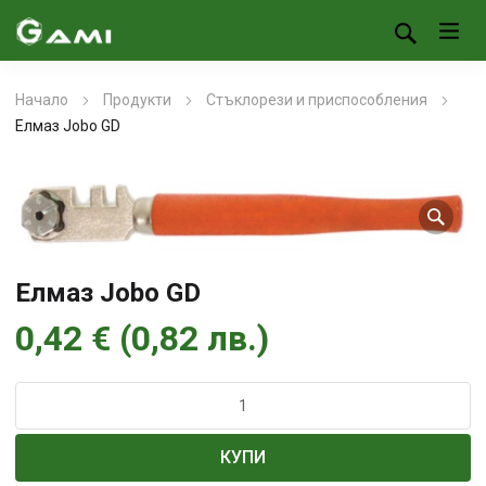
Начало
Продукти
Стъклорези и приспособления
Елмаз Jobo GD
Елмаз Jobo GD
0,42
€
(
0,82
лв.
)
количество
за
Елмаз
КУПИ
Jobo