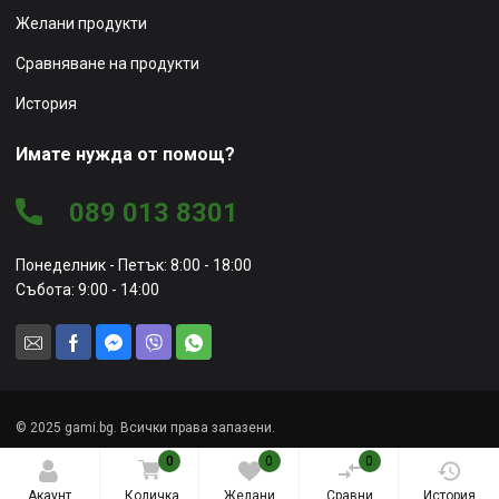
Желани продукти
Сравняване на продукти
История
Имате нужда от помощ?
089 013 8301
Понеделник - Петък: 8:00 - 18:00
Събота: 9:00 - 14:00
© 2025 gami.bg. Всички права запазени.
0
0
0
Уеб сайт от
Marketing Vision
Акаунт
Количка
Желани
Сравни
История