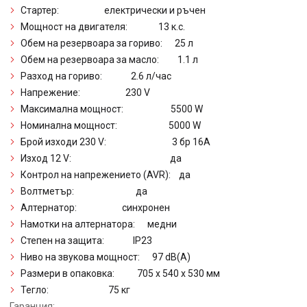
Стартер: електрически и ръчен
Мощност на двигателя: 13 к.с.
Обем на резервоара за гориво: 25 л
Обем на резервоара за масло: 1.1 л
Разход на гориво: 2.6 л/час
Напрежение: 230 V
Максимална мощност: 5500 W
Номинална мощност: 5000 W
Брой изходи 230 V: 3 бр 16А
Изход 12 V: да
Контрол на напрежението (AVR): да
Волтметър: да
Алтернатор: синхронен
Намотки на алтернатора: медни
Степен на защита: IP23
Ниво на звукова мощност: 97 dB(A)
Размери в опаковка: 705 х 540 х 530 мм
Тегло: 75 кг
Гаранция: