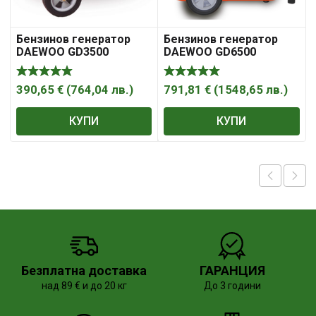
Бензинов генератор
Бензинов генератор
DAEWOO GD3500
DAEWOO GD6500
390,65
€
(
764,04
лв.
)
791,81
€
(
1548,65
лв.
)
КУПИ
КУПИ
Безплатна доставка
ГАРАНЦИЯ
над 89 € и до 20 кг
До 3 години