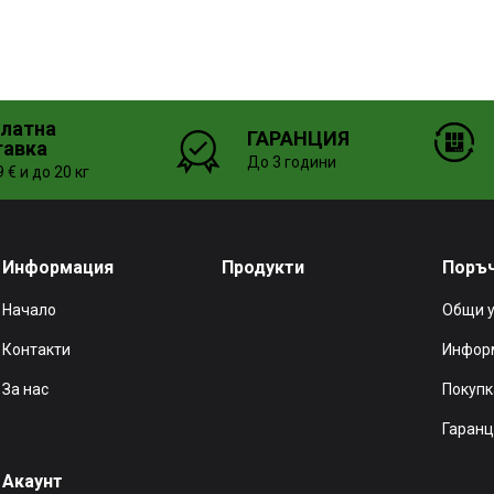
платна
ГАРАНЦИЯ
тавка
До 3 години
 € и до 20 кг
Информация
Продукти
Поръ
Начало
Общи 
Контакти
Информ
За нас
Покупк
Гаранц
Акаунт