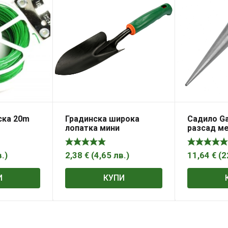
ска 20m
Градинска широка
Садило Ga
лопатка мини
разсад м
в.
)
2,38
€
(
4,65
лв.
)
11,64
€
(
2
И
КУПИ