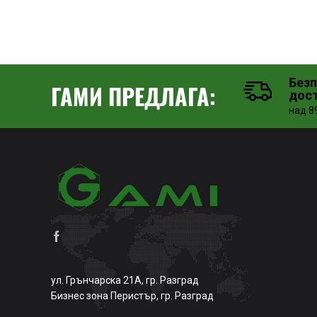
Без
ГАМИ ПРЕДЛАГА:
дос
над 89
ул. Грънчарска 21А, гр. Разград
Бизнес зона Перистър, гр. Разград