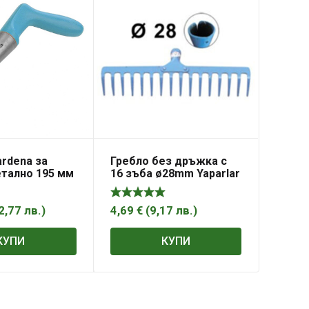
rdena за
Гребло без дръжка с
етално 195 мм
16 зъба ø28mm Yaparlar
2,77
лв.
)
4,69
€
(
9,17
лв.
)
КУПИ
КУПИ