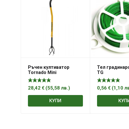
Ръчен култиватор
Тел градинар
Tornado Mini
TG
28,42
€
(
55,58
лв.
)
0,56
€
(
1,10
л
КУПИ
КУП