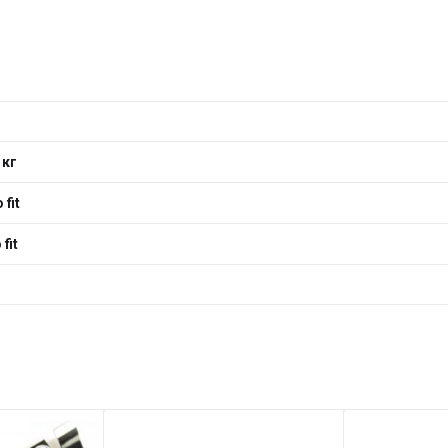
 кг
 fit
fit