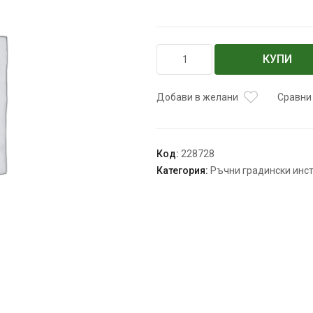
количество
КУПИ
за
Градинска
ножица
Добави в желани
Сравни
за
бране
Код:
228728
Категория:
Ръчни градински инс