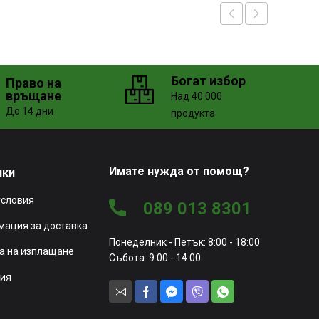
Богат избор
Право на
връщане
Над 40 000
До 14 дни
продукта
Имате нужда от помощ?
чки
условия
089 013 8301
ация за доставка
Понеделник - Петък: 8:00 - 18:00
а на изплащане
Събота: 9:00 - 14:00
ия