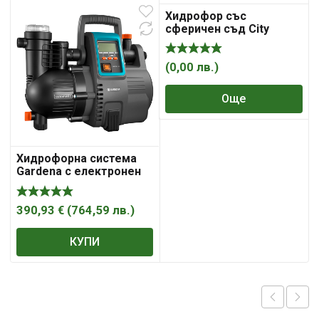
Хидрофор със
сферичен съд City
Pumps 24SP/IP 700M
(
0,00
лв.
)
(
Още
Хидрофорна система
Gardena с електронен
пресостат 8 м, 5 м3/ч,
50 м, 1 „, Comfort 5000/5
LCD
390,93
€
(
764,59
лв.
)
КУПИ