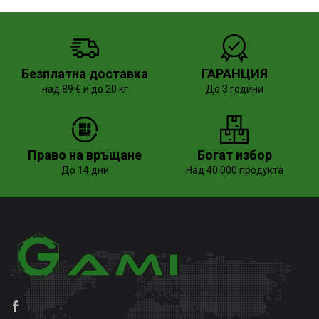
Безплатна доставка
ГАРАНЦИЯ
над 89 € и до 20 кг
До 3 години
Право на връщане
Богат избор
До 14 дни
Над 40 000 продукта