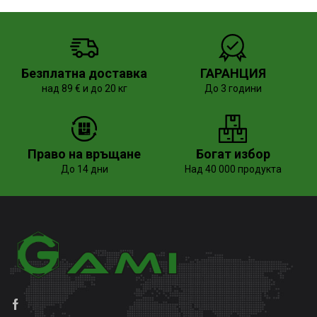
Безплатна доставка
ГАРАНЦИЯ
над 89 € и до 20 кг
До 3 години
Право на връщане
Богат избор
До 14 дни
Над 40 000 продукта