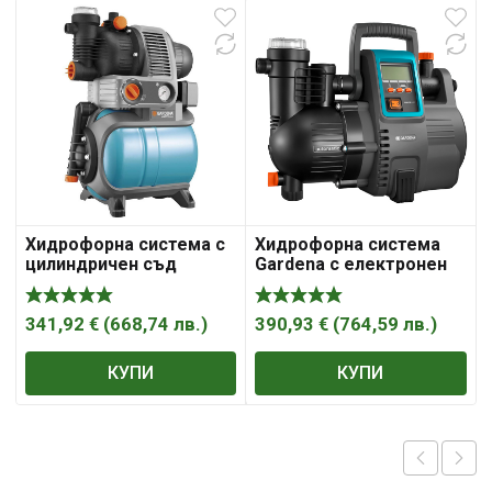
Хидрофорна система с
Хидрофорна система
цилиндричен съд
Gardena с електронен
Gardena 8м, 3.48м3/ ч,
пресостат 8 м, 5 м3/ч,
24л, 45м, 1″ Classic
50 м, 1 „, Comfort 5000/5
4000/5 ECO
LCD
341,92
€
(
668,74
лв.
)
390,93
€
(
764,59
лв.
)
КУПИ
КУПИ