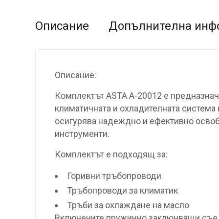
Описание
Допълнителна инф
Описание:
Комплектът ASTA A-20012 е предназначе
климатичната и охладителната система н
осигурява надеждно и ефективно освобо
инструменти.
Комплектът е подходящ за:
Горивни тръбопроводи
Тръбопроводи за климатик
Тръби за охлаждане на масло
Включените пружинно заключващи съеди