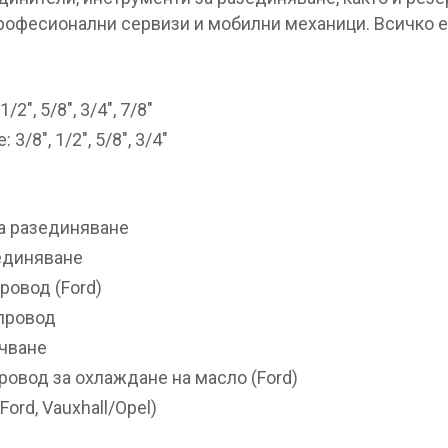
рофесионални сервизи и мобилни механици. Всичко е
2″, 5/8″, 3/4″, 7/8″
8″, 1/2″, 5/8″, 3/4″
за разединяване
зединяване
ровод (Ford)
опровод
ючване
ровод за охлаждане на масло (Ford)
ord, Vauxhall/Opel)