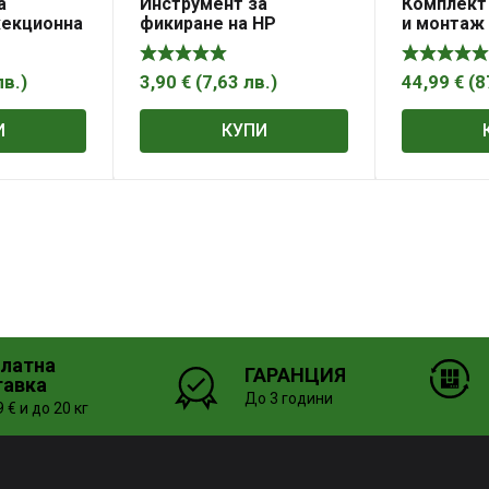
а
Инструмент за
Комплект
жекционна
фикиране на НР
и монтаж
, MG50698
помпата на BMW
на клима
N47/N47S и N57,
MG50880
лв.
)
3,90
€
(
7,63
лв.
)
44,99
€
(
8
И
КУПИ
платна
ГАРАНЦИЯ
тавка
До 3 години
 € и до 20 кг