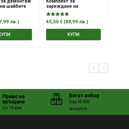
 за демонтаж
Комплект за
 на шайбите
зареждане на
тиците
климатици R12, R22,
R134A, R410A, R404A
7,99
лв.
)
45,50
€
(
88,99
лв.
)
КУПИ
КУПИ
Богат избор
Право на
връщане
Над 40 000
До 14 дни
продукта