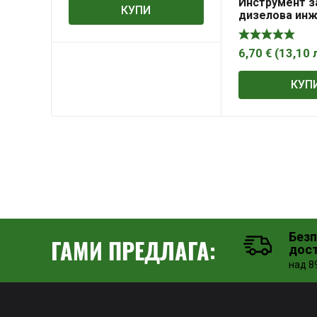
Инструмент з
КУПИ
дизелова ин
помпа на BMW
6,70
€
(
13,10
КУП
Без
ГАМИ ПРЕДЛАГА:
дос
над 89