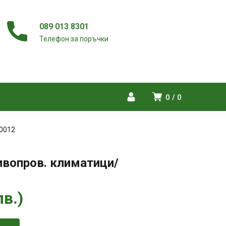
089 013 8301
Телефон за поръчки
0
0
20012
ривопров. климатици/
лв.
)