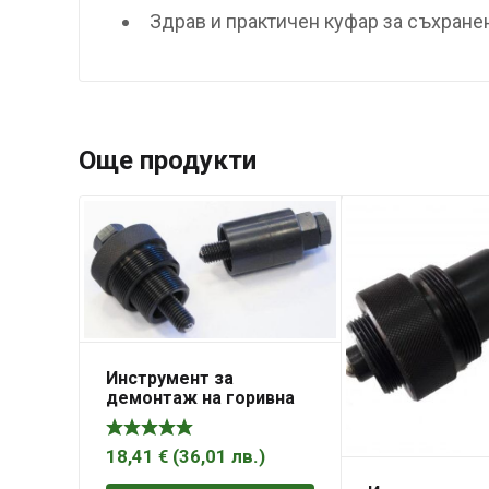
Здрав и практичен куфар за съхране
Още продукти
Инструмент за
демонтаж на горивна
помпа на BMW – A-668P
ASTA
18,41
€
(
36,01
лв.
)