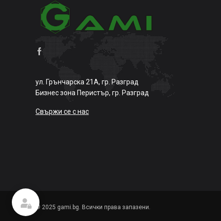
ул. Грънчарска 21А, гр. Разград
Бизнес зона Перистър, гр. Разград
Свържи се с нас
© 2025 gami.bg. Всички права запазени.