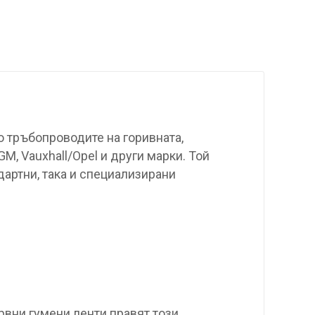
 тръбопроводите на горивната,
M, Vauxhall/Opel и други марки. Той
артни, така и специализирани
вни гумени ленти правят този