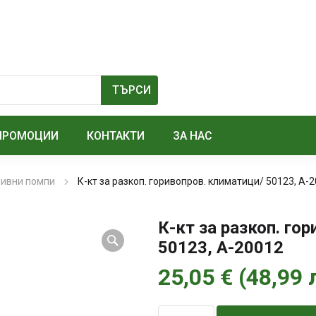
ПРОМОЦИИ
КОНТАКТИ
ЗА НАС
ривни помпи
К-кт за разкоп. горивопров. климатици/ 50123, А-
К-кт за разкоп. го
50123, А-20012
25,05
€
(
48,99
количество