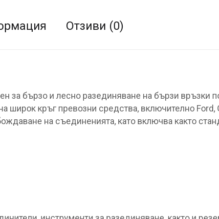
ормация
Отзиви (0)
н за бързо и лесно разединяване на бързи връзки по
а широк кръг превозни средства, включително Ford, G
ждаване на съединенията, като включва както станд
нители, инструменти за разединяване, както и резер