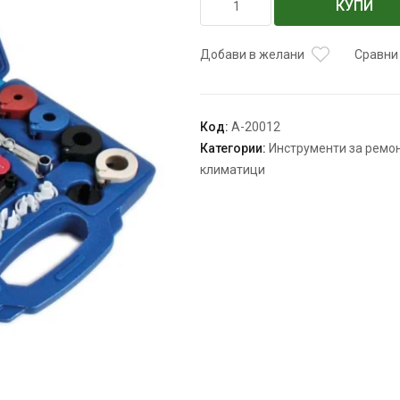
КУПИ
за
К-
кт
Добави в желани
Сравни
за
разкоп.
горивопров.
Код:
А-20012
климатици/
Категории:
Инструменти за ремон
50123,
климатици
А-20012