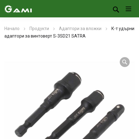
Начало
Продукти
Адаптори за вложки
К-т удърни
адаптори за винтоверт S-3SD21 SATRA