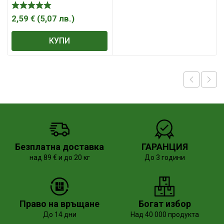
шестостен – квадрат
1/4″ х 3/8″
2,59
€
(
5,07
лв.
)
КУПИ
Безплатна доставка
ГАРАНЦИЯ
над 89 € и до 20 кг
До 3 години
Право на връщане
Богат избор
До 14 дни
Над 40 000 продукта