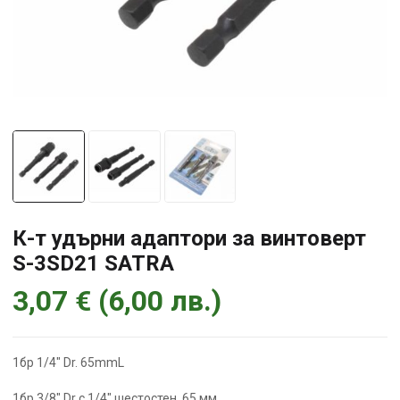
К-т удърни адаптори за винтоверт
S-3SD21 SATRA
3,07
€
(
6,00
лв.
)
1бр 1/4″ Dr. 65mmL
1бр 3/8″ Dr с 1/4″ шестостен, 65 мм