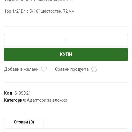
1бр 1/2″ Dr. с 5/16″ шестостен, 72 мм
количество
за
К-
КУПИ
т
удърни
адаптори
Добави в желани
Сравни продукта
за
винтоверт
S-
Код:
S-3SD21
3SD21
Категория:
Адаптори за вложки
SATRA
Отзиви (0)