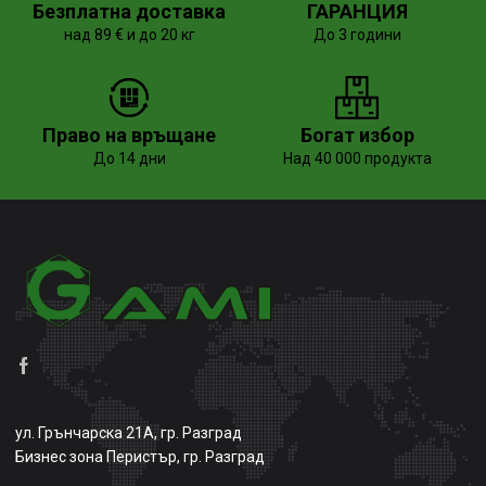
Безплатна доставка
ГАРАНЦИЯ
над 89 € и до 20 кг
До 3 години
Право на връщане
Богат избор
До 14 дни
Над 40 000 продукта
ул. Грънчарска 21А, гр. Разград
Бизнес зона Перистър, гр. Разград