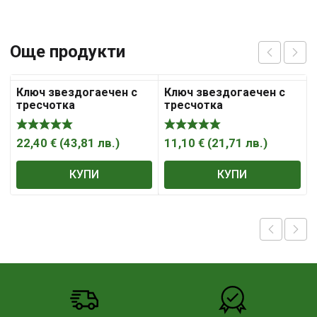
Още продукти
Ключ звездогаечен с
Ключ звездогаечен с
тресчотка
тресчотка
22,40
€
(
43,81
лв.
)
11,10
€
(
21,71
лв.
)
КУПИ
КУПИ