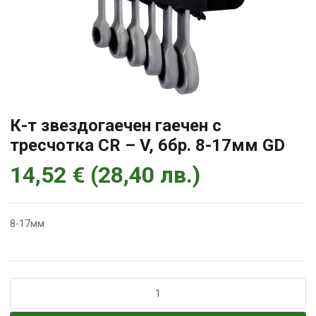
К-т звездогаечен гаечен с
тресчотка CR – V, 6бр. 8-17мм GD
14,52
€
(
28,40
лв.
)
8-17мм
количество
за