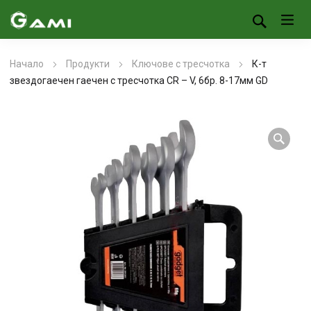
Начало
Продукти
Ключове с тресчотка
К-т
звездогаечен гаечен с тресчотка CR – V, 6бр. 8-17мм GD