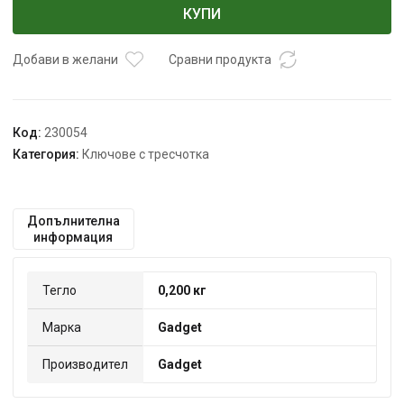
К-
КУПИ
т
звездогаечен
гаечен
Добави в желани
Сравни продукта
с
тресчотка
CR
Код:
230054
-
Категория:
Ключове с тресчотка
V,
6бр.
8-
17мм
Допълнителна
информация
GD
Тегло
0,200 кг
Марка
Gadget
Производител
Gadget