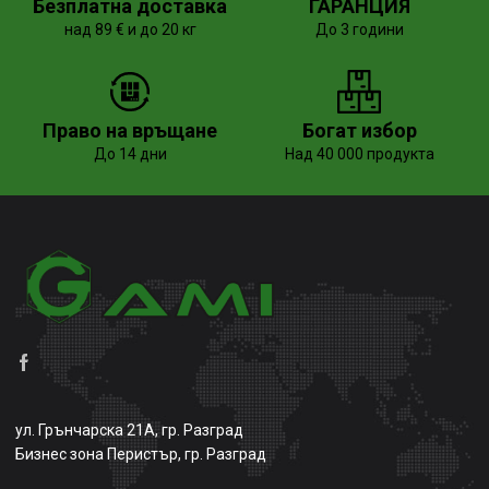
Безплатна доставка
ГАРАНЦИЯ
над 89 € и до 20 кг
До 3 години
Право на връщане
Богат избор
До 14 дни
Над 40 000 продукта
ул. Грънчарска 21А, гр. Разград
Бизнес зона Перистър, гр. Разград