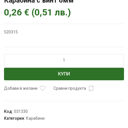
Карабина с винт 6мм
0,26
€
(
0,51
лв.
)
520315
количество
за
Карабина
КУПИ
с
винт
6мм
Добави в желани
Сравни продукта
Код:
031330
Категория:
Карабини