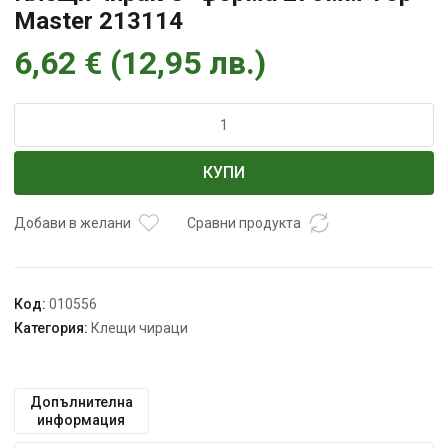
Master 213114
6,62
€
(
12,95
лв.
)
количество
за
Клещи
КУПИ
чирак
С-
форма
Добави в желани
Сравни продукта
275мм
Тop
Master
Код:
010556
213114
Категория:
Клещи чираци
Допълнителна
информация