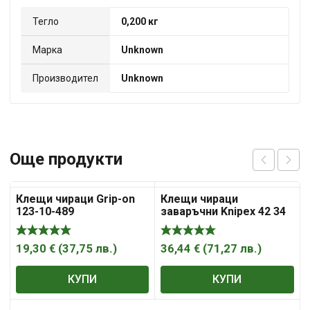
Тегло
0,200 кг
Марка
Unknown
Производител
Unknown
Още продукти
Клещи чираци Grip-on
Клещи чираци
123-10-489
заваръчни Knipex 42 34
280
19,30
€
(
37,75
лв.
)
36,44
€
(
71,27
лв.
)
КУПИ
КУПИ