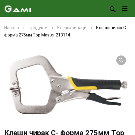
Начало
Продукти
Клещи чираци
Клещи чирак С-
форма 275мм Тop Master 213114
Клещи чирак С- форма 275мм Тop