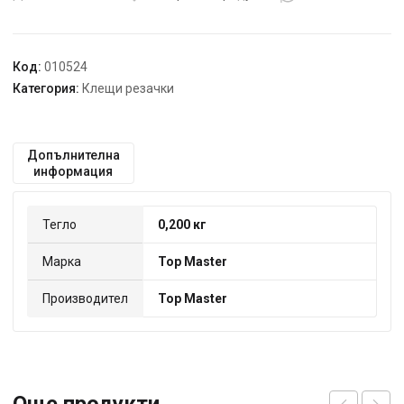
1000V
Тop
Master
Код:
010524
210407
Категория:
Клещи резачки
Допълнителна
информация
Тегло
0,200 кг
Марка
Top Master
Производител
Top Master