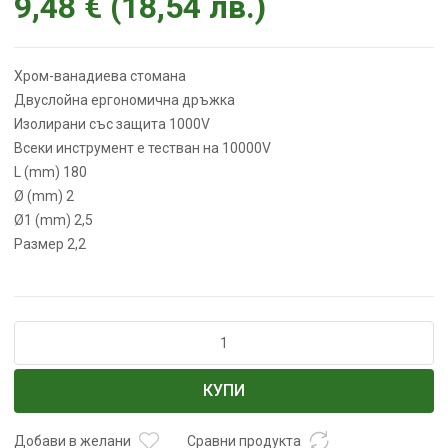
9,48
€
(
18,54
лв.
)
Хром-ванадиева стомана
Двуслойна ергономична дръжка
Изолирани със защита 1000V
Всеки инструмент е тестван на 10000V
L (mm) 180
Ø (mm) 2
Ø1 (mm) 2,5
Размер 2,2
количество
за
Клещи
КУПИ
резачки
180
мм
Добави в желани
Сравни продукта