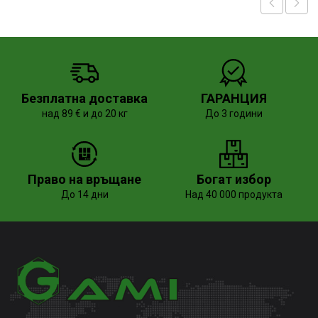
Безплатна доставка
ГАРАНЦИЯ
над 89 € и до 20 кг
До 3 години
Право на връщане
Богат избор
До 14 дни
Над 40 000 продукта