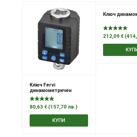
Ключ динамо
212,09
€
(
414
КУП
Ключ Fervi
динамометричен
приставка 40-200 Nm,
1/2 „, 75 мм, 0268
80,63
€
(
157,70
лв.
)
КУПИ