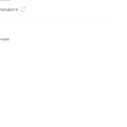
 продукта
ючове