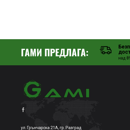
Без
ГАМИ ПРЕДЛАГА:
дос
над 89
ул. Грънчарска 21А, гр. Разград