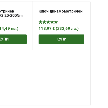
тричен
Ключ динамометричен
/2 20-200Nm
14,49
лв.
)
118,97
€
(
232,69
лв.
)
КУПИ
КУПИ