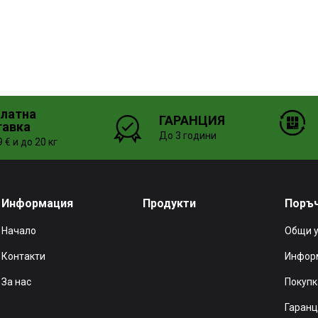
платна
ГАРАНЦИЯ
тавка
До 3 години
 € и до 20 кг
Информация
Продукти
Поръ
Начало
Общи 
Контакти
Информ
За нас
Покупк
Гаранц