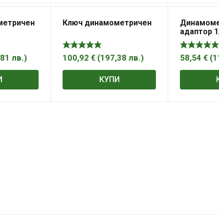
метричен
Ключ динамометричен
Динамоме
адаптор 1
4878-B200
,81
лв.
)
100,92
€
(
197,38
лв.
)
58,54
€
(
1
И
КУПИ