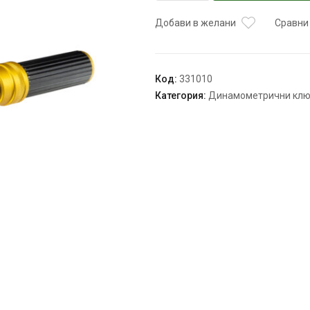
Ключ
динамометричен
Добави в желани
Сравни
1/4"
5-
25Nm
Код:
331010
TMP
Категория:
Динамометрични кл