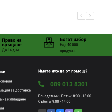
Богат избор
Право на
връщане
Над 40 000
До 14 дни
продукта
Имате нужда от помощ?
чки
условия
089 013 8301
ация за доставка
Понеделник - Петък: 8:00 - 18:00
а на изплащане
Събота: 9:00 - 14:00
ия