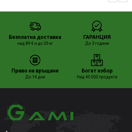
Безплатна доставка
ГАРАНЦИЯ
над 89 € и до 20 кг
До 3 години
Право на връщане
Богат избор
До 14 дни
Над 40 000 продукта