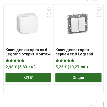
Ключ девиаторен сх.6
Ключ девиаторен
Legrand открит монтаж
сериен сх.8 Legrand
10A, бял Forix
скрит монтаж с
монтажна рамка 10A,
Niloe
2,98
€
(
5,83
лв.
)
5,25
€
(
10,27
лв.
)
КУПИ
Опции