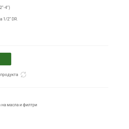
2″-4″)
а 1/2″ DR.
 продукта
 на масла и филтри