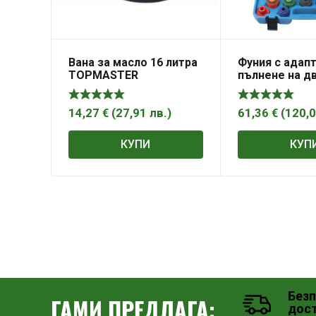
Вана за масло 16 литра
Фуния с адапт
TOPMASTER
пълнене на д
масло– комп
24части, 5104
14,27
€
(
27,91
лв.
)
61,36
€
(
120,
КУПИ
КУП
Без
ГАМИ ПРЕДЛАГА:
дос