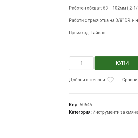
Работен обхват: 63 – 102мм ( 2-1/
Работи с тресчотка на 3/8″ DR. и н
Произход: Тайван
количество
КУПИ
за
Ключ
за
Добави в желани
Сравни
маслен
филтър,
209-
Код:
50645
0036
Категория:
Инструменти за смяна