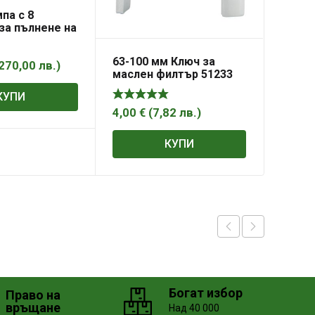
па с 8
за пълнене на
скоростна
63-100 мм Ключ за
270,00
лв.
)
маслен филтър 51233
КУПИ
4,00
€
(
7,82
лв.
)
КУПИ
Богат избор
Право на
връщане
Над 40 000