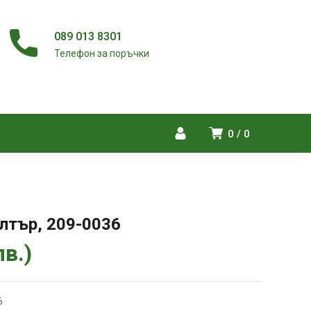
089 013 8301
Телефон за поръчки
0
0
лтър, 209-0036
лв.
)
6