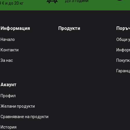
До 3 години
 € и до 20 кг
Информация
Продукти
Поръ
Начало
Общи 
Контакти
Информ
За нас
Покупк
Гаранц
Акаунт
Профил
Желани продукти
Сравняване на продукти
История