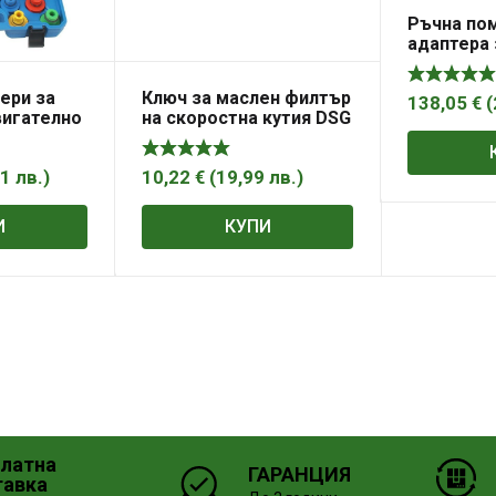
Ръчна пом
адаптера 
масло за 
кутия
ери за
Ключ за маслен филтър
138,05
€
(
вигателно
на скоростна кутия DSG
лект
VAG 24 мм 140 мм / A-
2
P184W Asta
01
лв.
)
10,22
€
(
19,99
лв.
)
И
КУПИ
платна
ГАРАНЦИЯ
тавка