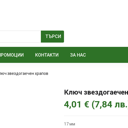
ПРОМОЦИИ
КОНТАКТИ
ЗА НАС
люч звездогаечен храпов
Ключ звездогаечен
4,01
€
(
7,84
лв.
17 мм