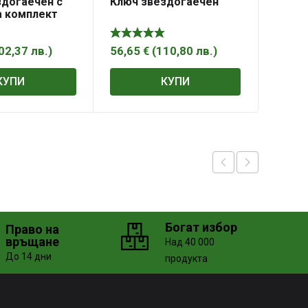
здогаечен с
Ключ звездогаечен
а комплект
02,37
лв.
)
56,65
€
(
110,80
лв.
)
КУПИ
КУПИ
Богат избор
Право на
връщане
Над 40 000
До 14 дни
продукта