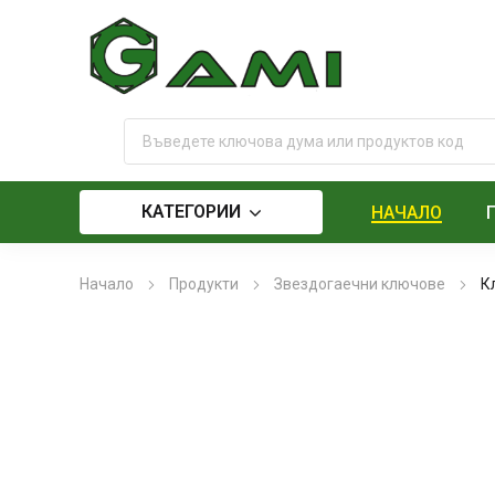
КАТЕГОРИИ
НАЧАЛО
Начало
Продукти
Звездогаечни ключове
К