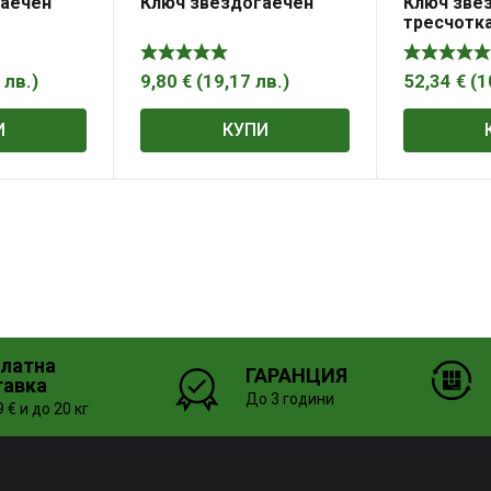
гаечен
Ключ звездогаечен
Ключ зве
тресчотк
3
лв.
)
9,80
€
(
19,17
лв.
)
52,34
€
(
1
И
КУПИ
платна
ГАРАНЦИЯ
тавка
До 3 години
 € и до 20 кг