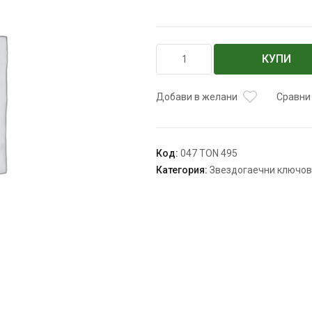
количество
КУПИ
за
Ключ
звездогаечен
Добави в желани
Сравни
храпов
Код:
047 TON 495
Категория:
Звездогаечни ключо