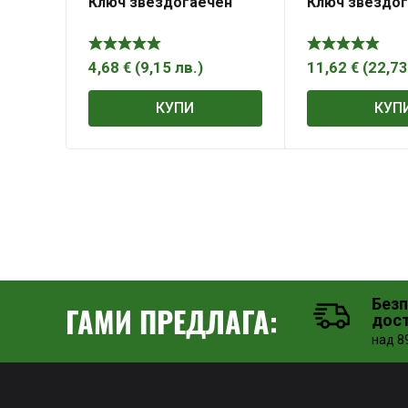
Ключ звездогаечен
Ключ звездо
4,68
€
(
9,15
лв.
)
11,62
€
(
22,7
КУПИ
КУП
Без
ГАМИ ПРЕДЛАГА:
дос
над 89