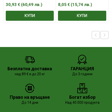
30,93
€
(
60,49
лв.
)
8,05
€
(
15,74
лв.
)
КУПИ
КУПИ
Безплатна доставка
ГАРАНЦИЯ
над 89 € и до 20 кг
До 3 години
Право на връщане
Богат избор
До 14 дни
Над 40 000 продукта