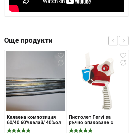
Още продукти
Калаена композиция
Пистолет Fervi за
60/40 60%калай/ 40%ол
ръчно опаковане с
тиксо 50 мм, 0103