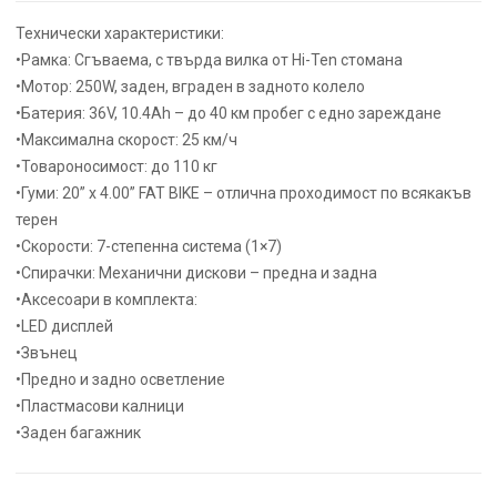
Технически характеристики:
•Рамка: Сгъваема, с твърда вилка от Hi-Ten стомана
•Мотор: 250W, заден, вграден в задното колело
•Батерия: 36V, 10.4Ah – до 40 км пробег с едно зареждане
•Максимална скорост: 25 км/ч
•Товароносимост: до 110 кг
•Гуми: 20” x 4.00” FAT BIKE – отлична проходимост по всякакъв
терен
•Скорости: 7-степенна система (1×7)
•Спирачки: Механични дискови – предна и задна
•Аксесоари в комплекта:
•LED дисплей
•Звънец
•Предно и задно осветление
•Пластмасови калници
•Заден багажник