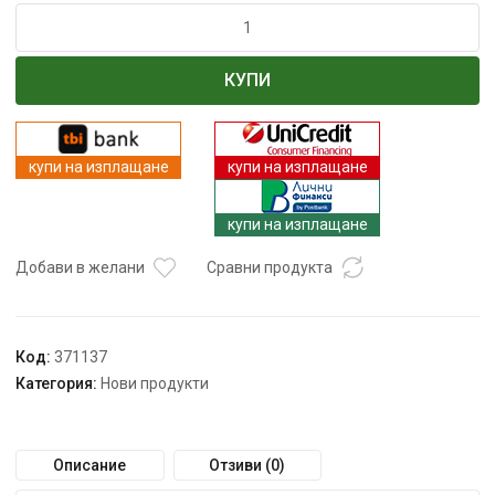
количество
за
Електрически
КУПИ
сгъваем
велосипед
FatBike
250W
купи на изплащане
купи на изплащане
–
модел
купи на изплащане
UrbanX20
Добави в желани
Сравни продукта
Код:
371137
Категория:
Нови продукти
Описание
Отзиви (0)