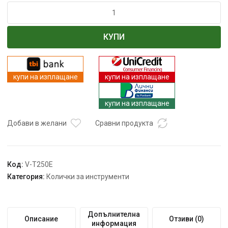
количество
за
Количка
КУПИ
с
инструменти
257ч.
VISTA
купи на изплащане
купи на изплащане
V-
T250E
купи на изплащане
Добави в желани
Сравни продукта
Код:
V-T250E
Категория:
Колички за инструменти
Допълнителна
Описание
Отзиви (0)
информация