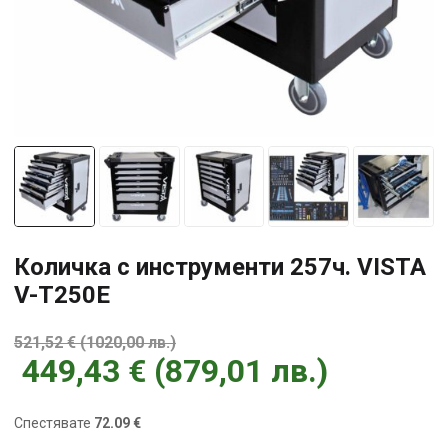
Количка с инструменти 257ч. VISTA
V-T250E
521,52
€
(
1020,00
лв.
)
449,43
€
(
879,01
лв.
)
Спестявате
72.09 €