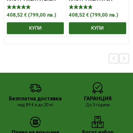
КОЛИЧКА 268 ЧАСТИ
ERBA
408,52
€
(
799,00
лв.
)
408,52
€
(
799,00
лв.
)
КУПИ
КУПИ
Безплатна доставка
ГАРАНЦИЯ
над 89 € и до 20 кг
До 3 години
Право на връщане
Богат избор