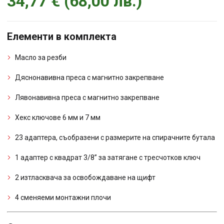
34,77
€
(
68,00
лв.
)
Елементи в комплекта
Масло за резби
Дяснонавивна преса с магнитно закрепване
Лявонавивна преса с магнитно закрепване
Хекс ключове 6 мм и 7 мм
23 адаптера, съобразени с размерите на спирачните бутала
1 адаптер с квадрат 3/8” за затягане с тресчотков ключ
2 изтласквача за освобождаване на щифт
4 сменяеми монтажни плочи