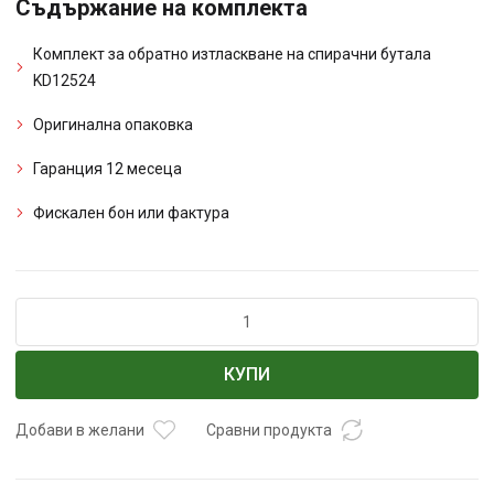
Съдържание на комплекта
Комплект за обратно изтласкване на спирачни бутала
KD12524
Оригинална опаковка
Гаранция 12 месеца
Фискален бон или фактура
количество
за
Комплект
КУПИ
за
бутала
на
Добави в желани
Сравни продукта
спирачки
KD12524