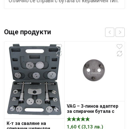
Отлично се справя с бутала от керамичен тип.
Още продукти
VAG – 3-пинов адаптер
за спирачни бутала с
електронна ръчна
спирачка, MG50161
К-т за сваляне на
1,60
€
(
3,13
лв.
)
спирачни цилиндри