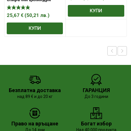
18ч.ТМР
КУПИ
25,67
€
(
50,21
лв.
)
КУПИ
Безплатна доставка
ГАРАНЦИЯ
над 89 € и до 20 кг
До 3 години
Право на връщане
Богат избор
До 14 дни
Над 40 000 продукта