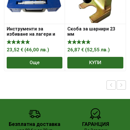
Инструменти за
Скоба за шарнири 23
избиване на лагери и
мм
семеринги
23,52
€
(
46,00
лв.
)
26,87
€
(
52,55
лв.
)
Още
КУПИ
Безплатна доставка
ГАРАНЦИЯ