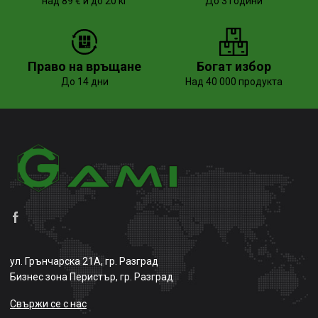
над 89 € и до 20 кг
До 3 години
Право на връщане
Богат избор
До 14 дни
Над 40 000 продукта
ул. Грънчарска 21А, гр. Разград
Бизнес зона Перистър, гр. Разград
Свържи се с нас