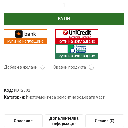
количество
за
КОМПЛЕКТ
КУПИ
ЗА
за
изваждане
на
купи на изплащане
купи на изплащане
втулки
на
купи на изплащане
окачване,
28
Добави в желани
Сравни продукта
части
ПОД
НАЛЯГАНЕ
34-
Код:
KD12502
82
Категория:
Инструменти за ремонт на ходовата част
мм
28
бр.
Допълнителна
Описание
Отзиви (0)
KD12502
информация