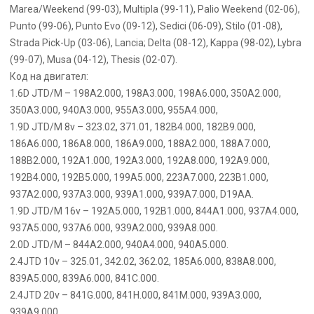
Marea/Weekend (99-03), Multipla (99-11), Palio Weekend (02-06),
Punto (99-06), Punto Evo (09-12), Sedici (06-09), Stilo (01-08),
Strada Pick-Up (03-06), Lancia; Delta (08-12), Kappa (98-02), Lybra
(99-07), Musa (04-12), Thesis (02-07).
Код на двигател:
1.6D JTD/M – 198A2.000, 198A3.000, 198A6.000, 350A2.000,
350A3.000, 940A3.000, 955A3.000, 955A4.000,
1.9D JTD/M 8v – 323.02, 371.01, 182B4.000, 182B9.000,
186A6.000, 186A8.000, 186A9.000, 188A2.000, 188A7.000,
188B2.000, 192A1.000, 192A3.000, 192A8.000, 192A9.000,
192B4.000, 192B5.000, 199A5.000, 223A7.000, 223B1.000,
937A2.000, 937A3.000, 939A1.000, 939A7.000, D19AA.
1.9D JTD/M 16v – 192A5.000, 192B1.000, 844A1.000, 937A4.000,
937A5.000, 937A6.000, 939A2.000, 939A8.000.
2.0D JTD/M – 844A2.000, 940A4.000, 940A5.000.
2.4JTD 10v – 325.01, 342.02, 362.02, 185A6.000, 838A8.000,
839A5.000, 839A6.000, 841C.000.
2.4JTD 20v – 841G.000, 841H.000, 841M.000, 939A3.000,
939A9.000.