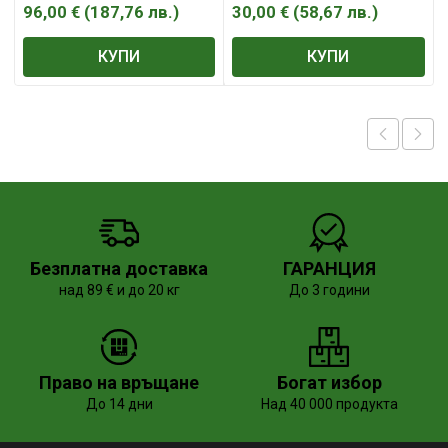
96,00
€
(
187,76
лв.
)
30,00
€
(
58,67
лв.
)
КУПИ
КУПИ
Безплатна доставка
ГАРАНЦИЯ
над 89 € и до 20 кг
До 3 години
Право на връщане
Богат избор
До 14 дни
Над 40 000 продукта