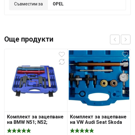
Съвместим за
OPEL
Още продукти
Комплект за зацепване
Комплект за зацепване
на BMW N51; N52;
на VW Audi Seat Skoda
N53;N54; N55, MG50820,
1.8 2.0 TSI;TFSI 4V,
S-BBN4
MG50826 / S-X1820VAG