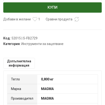
Комплект
КУПИ
за
зацепване
на
Добави в желани
1
Сравни продукта
OPEL
1.9
CDTI,
Код:
52015 | S-FB2729
MG50087
Категория:
Инструменти за зацепване
Допълнителна
информация
Тегло
0,800 кг
Марка
MAGMA
Производител
MAGMA