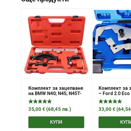
Комплект за зацепване
Комплект за 
на BMW N40; N45; N45T-
– Ford 2.0 Eco
бензинов двигател
SCTi & Ti-VCT
верижно задвижване,
двигатели , 50
MG50659
MG50740
35,00
€
(
68,45
лв.
)
33,00
€
(
64,5
КУПИ
КУП