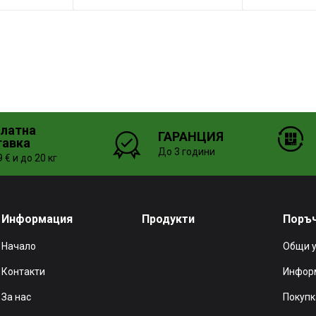
платна
ГАРАНЦИЯ
тавка
До 3 години
 € и до 20 кг
Информация
Продукти
Поръ
Начало
Общи 
Контакти
Информ
За нас
Покупк