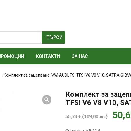
ПРОМОЦИИ
КОНТАКТИ
ЗА НАС
Комплект за зацепване, VW, AUDI, FSI TFSI V6 V8 V10, SATRA S-
Комплект за зацепв
TFSI V6 V8 V10, 
50,
55,73
€
(
109,00
лв.
)
Спестявате
5.11 €