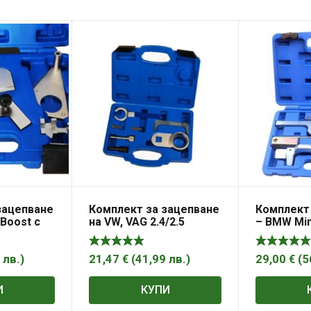
зацепване
Комплект за зацепване
Комплект
 Boost с
на VW, VAG 2.4/2.5
– BMW Min
Cdi/TDI/TDiCR –
1.6, Citro
740,
ремъчно задвижване,
50390
MG50660
4
лв.
)
21,47
€
(
41,99
лв.
)
29,00
€
(
5
И
КУПИ