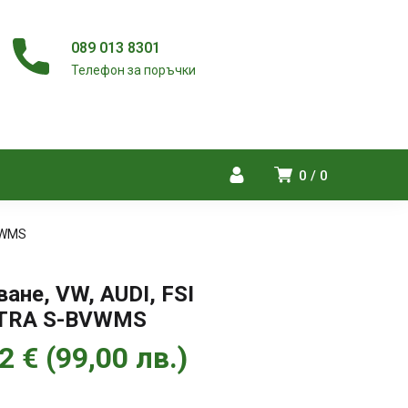
089 013 8301
Телефон за поръчки
0
0
BVWMS
ане, VW, AUDI, FSI
SATRA S-BVWMS
62
€
(
99,00
лв.
)