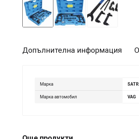
Допълнителна информация
О
Марка
SATR
Марка автомобил
VAG
Още продукти