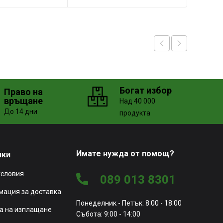
Богат избор
Право на
връщане
Над 40 000
До 14 дни
продукта
Имате нужда от помощ?
чки
условия
089 013 8301
ация за доставка
Понеделник - Петък: 8:00 - 18:00
а на изплащане
Събота: 9:00 - 14:00