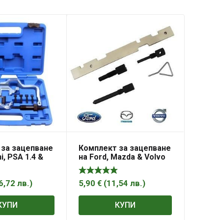
 за зацепване
Комплект за зацепване
i, PSA 1.4 &
на Ford, Mazda & Volvo
en, Peugeot ,
– Zetec и Duratec
двигатели, MG50658
6,72
лв.
)
5,90
€
(
11,54
лв.
)
КУПИ
КУПИ