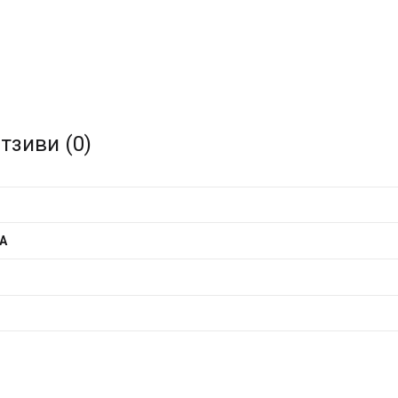
тзиви (0)
A