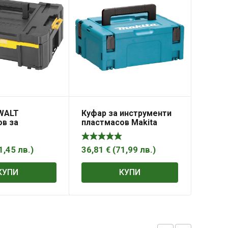
WALT
Куфар за инструменти
ов за
пластмасов Makita
нти
821550-0
76 мм, черен,
705
1,45
лв.
)
36,81
€
(
71,99
лв.
)
КУПИ
КУПИ