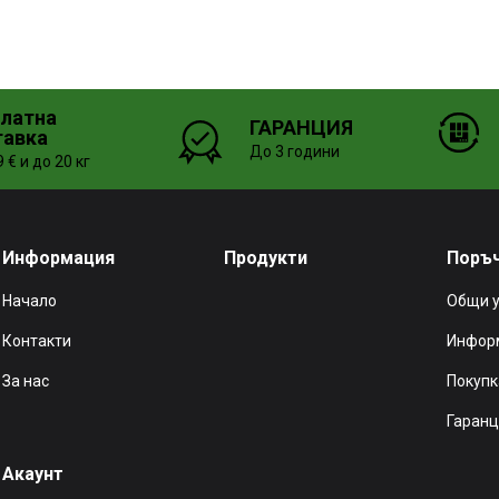
платна
ГАРАНЦИЯ
тавка
До 3 години
 € и до 20 кг
Информация
Продукти
Поръ
Начало
Общи 
Контакти
Информ
За нас
Покупк
Гаранц
Акаунт