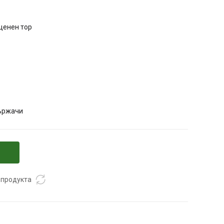
ценен тор
държачи
 продукта