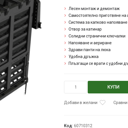
Лесен монтаж и демонтаж
Самостоятелно приготвяне на 
Система за капково напояване
Отвор за катинар
Солидни странични ключалки
Напояване и аериране
Здрави панти на люка
Удобна дръжка
Плъзгащи се врати с удобни 
количество
КУПИ
за
Компостер
Patrol
Добави в желани
Сравни
Код:
60710312