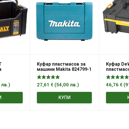
T
Куфар De
Куфар пластмасов за
а
пластмас
машини Makita 824799-1
инструме
м, 20 кг,
314х440х1
-75654
DWST1-70
3
лв.
)
46,76
€
(
9
27,61
€
(
54,00
лв.
)
И
КУПИ