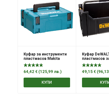
Куфар за инструменти
Куфар DeWAL
пластмасов Makita
пластмасов з
821552-6
инструменти
227х330х558 м
черен, DWST1
64,42
€
(
125,99
лв.
)
49,15
€
(
96,1
КУПИ
КУП