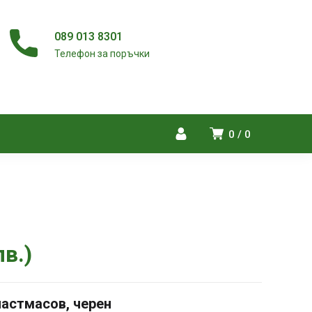
089 013 8301
Телефон за поръчки
0
0
лв.
)
пластмасов, черен