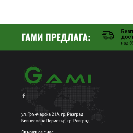
Без
ГАМИ ПРЕДЛАГА:
дос
над 89
ул. Грънчарска 21А, гр. Разград
Бизнес зона Перистър, гр. Разград
Свържи се с нас