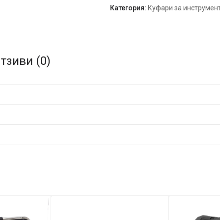
Категория:
Куфари за инструмен
тзиви (0)
г