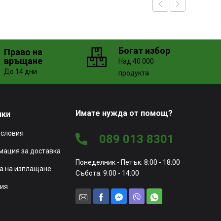
Богат избор
Право на
връщане
Над 40 000
До 14 дни
продукта
Имате нужда от помощ?
чки
условия
089 013 8301
ация за доставка
Понеделник - Петък: 8:00 - 18:00
а на изплащане
Събота: 9:00 - 14:00
ия