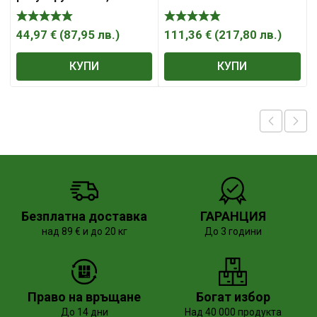
440 мм , Bonezzi
44,97
€
(
87,95
лв.
)
111,36
€
(
217,80
лв.
)
КУПИ
КУПИ
Безплатна доставка
ГАРАНЦИЯ
над 89 € и до 20 кг
До 3 години
Право на връщане
Богат избор
До 14 дни
Над 40 000 продукта