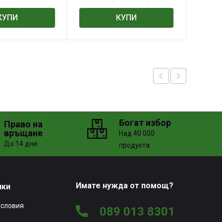
черно и зелено
КУПИ
КУПИ
Богат избор
Право на
връщане
Над 40 000
До 14 дни
продукта
Имате нужда от помощ?
чки
условия
089 013 8301