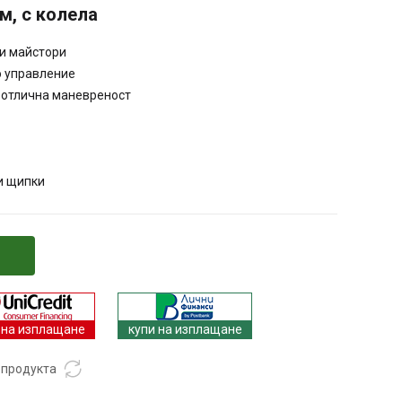
м, с колела
и майстори
о управление
 отлична маневреност
и щипки
 на изплащане
купи на изплащане
 продукта