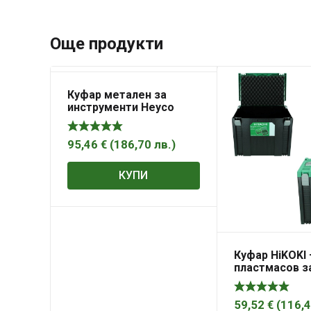
Още продукти
Куфар метален за
инструменти Heyco
01000010020
95,46
€
(
186,70
лв.
)
КУПИ
Куфар HiKOKI –
пластмасов з
инструменти
395х295х315 м
HSC IV
59,52
€
(
116,