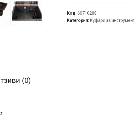
Trolley
Vario
Код:
60710288
Категория:
Куфари за инструмен
тзиви (0)
кг