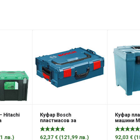
 Hitachi
Куфар Bosch
Куфар пл
а
пластмасов за
машини Ma
инструменти
м, черен,
357х442х151 мм, син, L-
BOXX 136
41
лв.
)
62,37
€
(
121,99
лв.
)
92,03
€
(
1