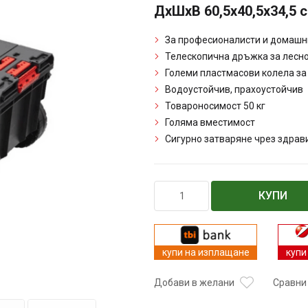
ДхШхВ 60,5х40,5х34,5 с
За професионалисти и домашн
Телескопична дръжка за лесн
Големи пластмасови колела за
Водоустойчив, прахоустойчив
Товароносимост 50 кг
Голяма вместимост
Сигурно затваряне чрез здрав
количество
КУПИ
за
Куфар
за
инструменти
купи на изплащане
купи
Qbrick
System
Добави в желани
Сравни
One