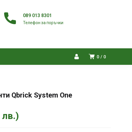
089 013 8301
Телефон за поръчки
0
0
ти Qbrick System One
9
лв.
)