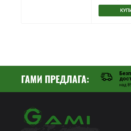
КУП
Без
ГАМИ ПРЕДЛАГА:
дос
над 89