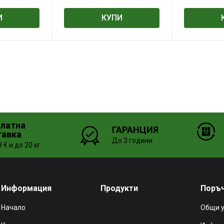
И
КУПИ
платна
ГАРАНЦИЯ
тавка
До 3 години
 € и до 20 кг
Информация
Продукти
Поръ
Начало
Общи 