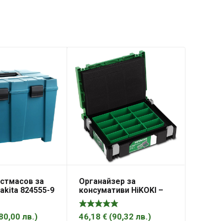
астмасов за
Органайзер за
kitа 824555-9
консумативи HiKOKI –
Hitachi пластмасов със
сменяеми контейнери
295x395x105 мм, 100 кг,
80,00
лв.
)
46,18
€
(
90,32
лв.
)