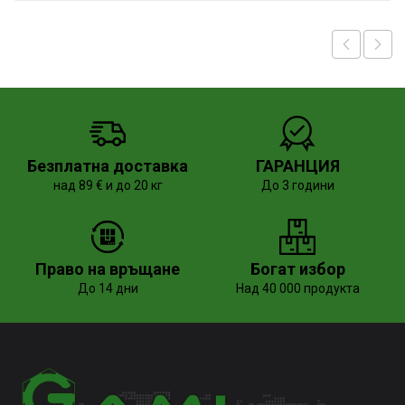
Безплатна доставка
ГАРАНЦИЯ
над 89 € и до 20 кг
До 3 години
Право на връщане
Богат избор
До 14 дни
Над 40 000 продукта