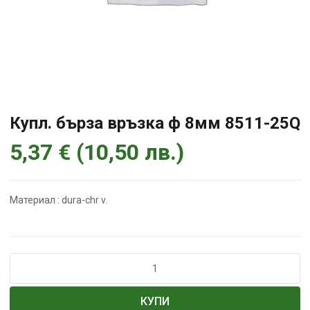
Купл. бърза връзка ф 8мм 8511-25Q
5,37
€
(
10,50
лв.
)
Материал : dura-chr v.
количество
за
Купл.
КУПИ
бърза