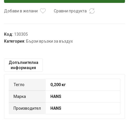
връзка
ф
Добави в желани
Сравни продукта
8мм
8511-
25Q
Код:
130305
Категория:
Бързи връзки за въздух
Допълнителна
информация
Тегло
0,200 кг
Марка
HANS
Производител
HANS