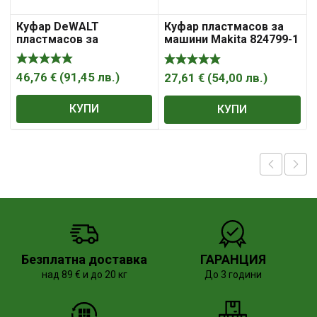
Куфар DeWALT
Куфар пластмасов за
пластмасов за
машини Makita 824799-1
инструменти
314х440х176 мм, черен,
DWST1-70705
46,76
€
(
91,45
лв.
)
27,61
€
(
54,00
лв.
)
КУПИ
КУПИ
Безплатна доставка
ГАРАНЦИЯ
над 89 € и до 20 кг
До 3 години