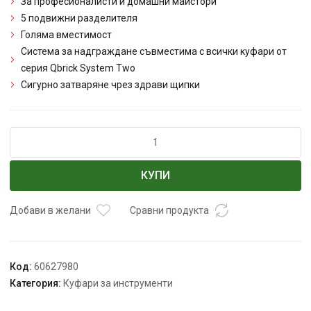
За професионалисти и домашни майстори
5 подвижни разделителя
Голяма вместимост
Система за надграждане съвместима с всички куфари от
серия Qbrick System Two
Сигурно затваряне чрез здрави щипки
количество
за
Кутия
КУПИ
за
инструменти
Qbrick
Добави в желани
Сравни продукта
System
Two
Box
Код:
60627980
200
Категория:
Куфари за инструменти
Flex