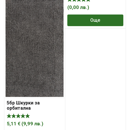
(
0,00
лв.
)
Още
(
5бр Шкурки за
орбитална
шлайфмашина, 115 мм ×
230 мм, 80 / 120 / 220
5,11
€
(
9,99
лв.
)