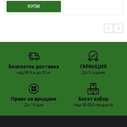
КУПИ
Безплатна доставка
ГАРАНЦИЯ
над 89 € и до 20 кг
До 3 години
Право на връщане
Богат избор
До 14 дни
Над 40 000 продукта