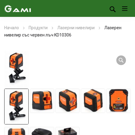
Начало
Продукти
Лазерни нивелири
Лазерен
нивелир със червен лъч KD10306