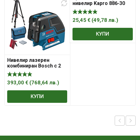
нивелир Kapro 886-30
Extendable Mounting
Pole
25,45
€
(
49,78
лв.
)
КУПИ
Нивелир лазерен
комбиниран Bosch с 2
линии и 5 точки и
тринога 155 мм, 30 м,
0.3 мм/м, GC
393,00
€
(
768,64
лв.
)
КУПИ