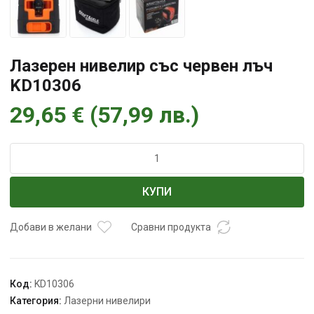
Лазерен нивелир със червен лъч
KD10306
29,65
€
(
57,99
лв.
)
количество
за
Лазерен
КУПИ
нивелир
със
червен
Добави в желани
Сравни продукта
лъч
KD10306
Код:
KD10306
Категория:
Лазерни нивелири