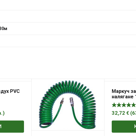
 30м
здух PVC
Маркуч за
налягане 
в.
)
32,72
€
(
6
И