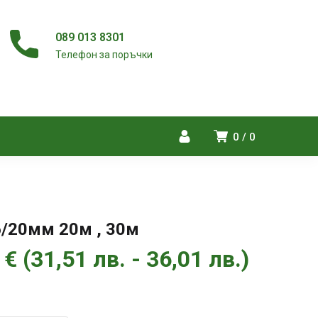
089 013 8301
Телефон за поръчки
0
0
6/20мм 20м , 30м
Price
1
€
(
31,51
лв.
-
36,01
лв.
)
range:
16,11 €