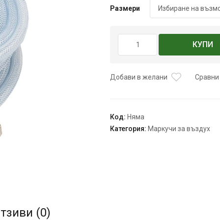
Размери
количество
КУПИ
за
Маркуч
за
Добави в желани
Сравни
въздух
6/20мм
20м
,
Код:
Няма
30м
Категория:
Маркучи за въздух
тзиви (0)