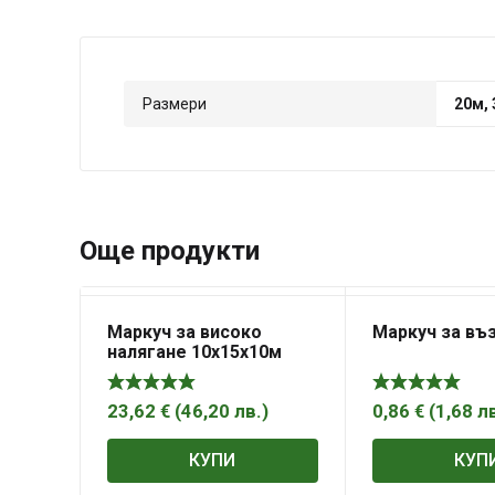
Размери
20м,
Още продукти
Маркуч за високо
Маркуч за въ
налягане 10х15х10м
23,62
€
(
46,20
лв.
)
0,86
€
(
1,68
л
КУПИ
КУП