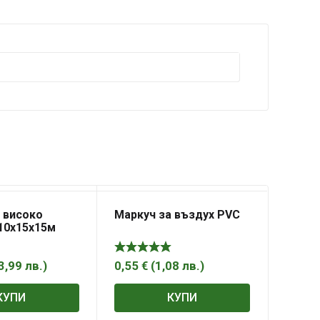
 високо
Маркуч за въздух PVC
10х15х15м
3,99
лв.
)
0,55
€
(
1,08
лв.
)
КУПИ
КУПИ