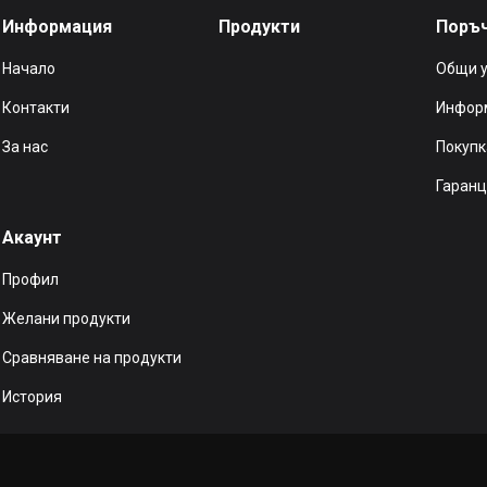
Информация
Продукти
Поръ
Начало
Общи 
Контакти
Информ
За нас
Покупк
Гаранц
Акаунт
Профил
Желани продукти
Сравняване на продукти
История