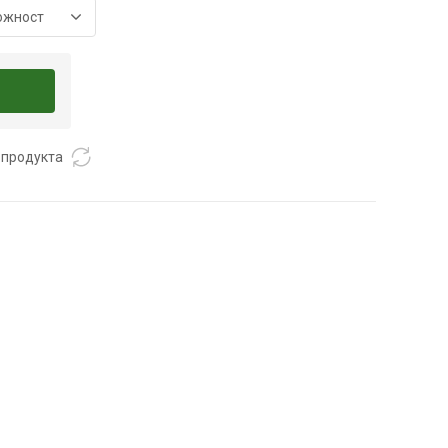
through
18,41 €
 продукта