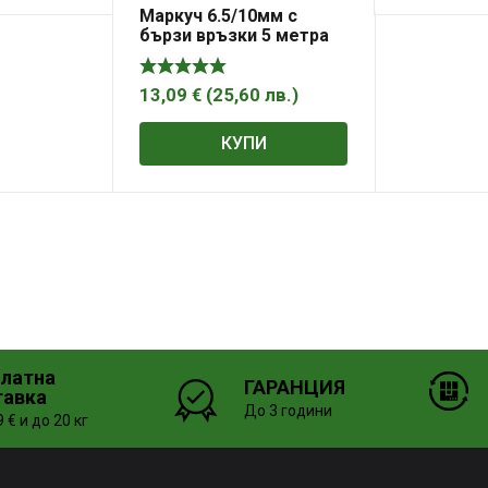
Маркуч 6.5/10мм с
бързи връзки 5 метра
8601-605
13,09
€
(
25,60
лв.
)
КУПИ
платна
ГАРАНЦИЯ
тавка
До 3 години
 € и до 20 кг