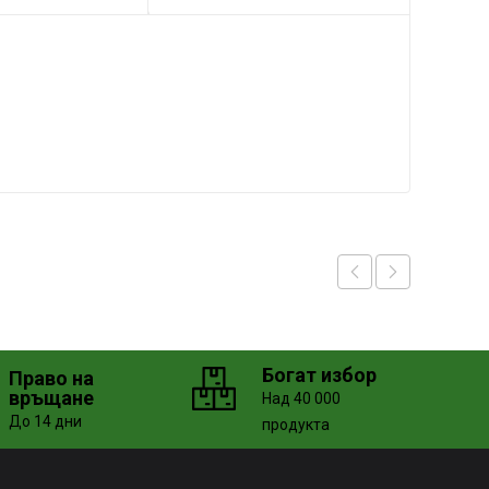
Богат избор
Право на
връщане
Над 40 000
До 14 дни
продукта