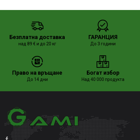
Безплатна доставка
ГАРАНЦИЯ
над 89 € и до 20 кг
До 3 години
Право на връщане
Богат избор
До 14 дни
Над 40 000 продукта