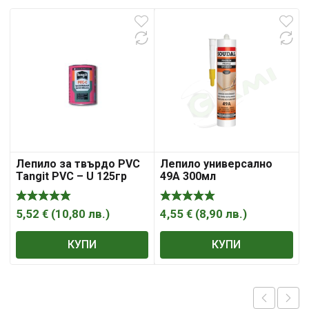
Лепило за твърдо PVC
Лепило универсално
Tangit PVC – U 125гр
49А 300мл
5,52
€
(
10,80
лв.
)
4,55
€
(
8,90
лв.
)
КУПИ
КУПИ