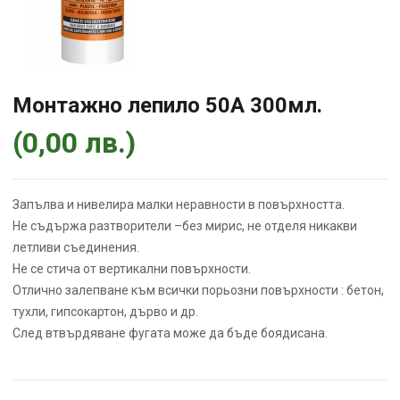
Монтажно лепило 50А 300мл.
(
0,00
лв.
)
Запълва и нивелира малки неравности в повърхността.
Не съдържа разтворители –без мирис, не отделя никакви
летливи съединения.
Не се стича от вертикални повърхности.
Отлично залепване към всички порьозни повърхности : бетон,
тухли, гипсокартон, дърво и др.
След втвърдяване фугата може да бъде боядисана.