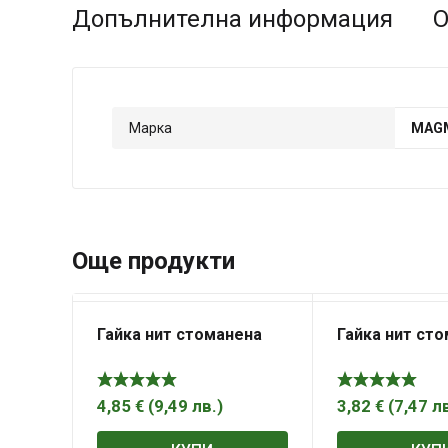
Допълнителна информация
О
Марка
MAG
Още продукти
Гайка нит стоманена
Гайка нит ст
4,85
€
(
9,49
лв.
)
3,82
€
(
7,47
л