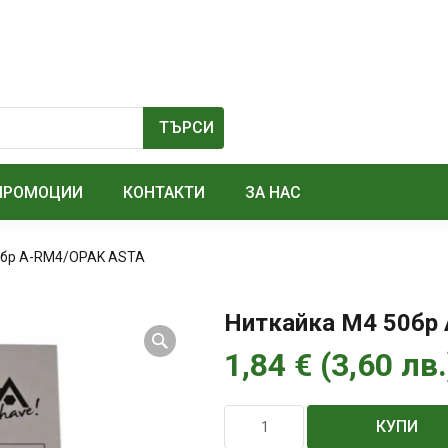
ПРОМОЦИИ
КОНТАКТИ
ЗА НАС
0бр A-RM4/OPAK ASTA
Ниткайка М4 50бр
1,84
€
(
3,60
лв.
количество
КУПИ
за