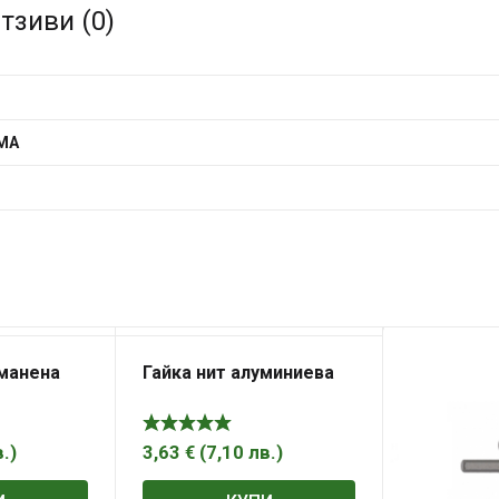
тзиви (0)
MA
оманена
Гайка нит алуминиева
в.
)
3,63
€
(
7,10
лв.
)