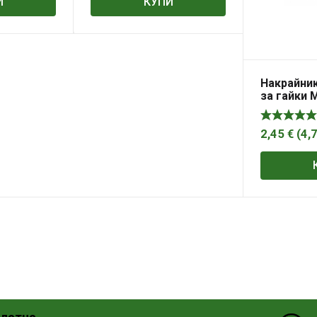
И
КУПИ
Накрайник
за гайки 
2,45
€
(
4,