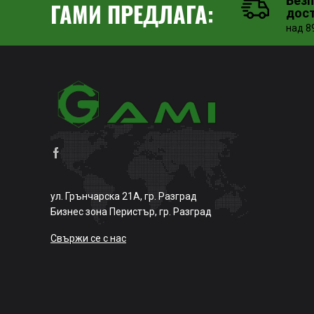
Без
ГАМИ ПРЕДЛАГА:
дос
над 89
ул. Грънчарска 21А, гр. Разград
Бизнес зона Перистър, гр. Разград
Свържи се с нас