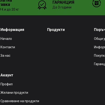
платна
ГАРАНЦИЯ
тавка
До 3 години
 € и до 20 кг
Информация
Продукти
Поръ
Начало
Общи 
Контакти
Информ
За нас
Покупк
Гаранц
Акаунт
Профил
Желани продукти
Сравняване на продукти