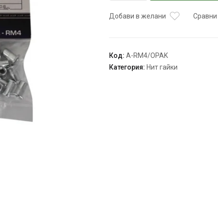
Ниткайка
М4
Добави в желани
Сравни
50бр
A-
RM4/OPAK
Код:
A-RM4/OPAK
ASTA
Категория:
Нит гайки