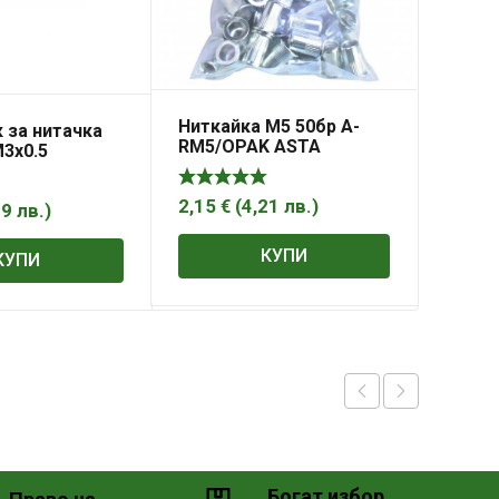
Ниткайка М5 50бр A-
 за нитачка
RM5/OPAK ASTA
M3x0.5
2,15
€
(
4,21
лв.
)
79
лв.
)
КУПИ
КУПИ
Богат избор