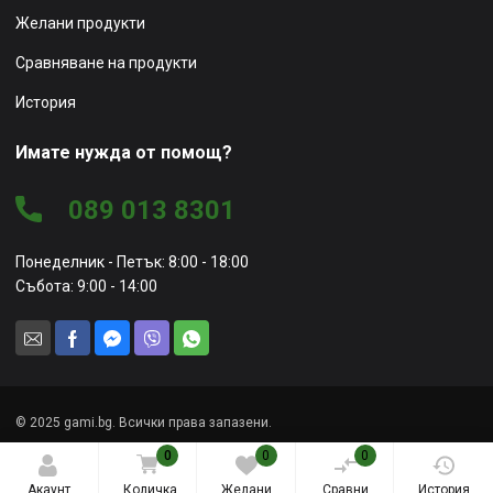
Желани продукти
Сравняване на продукти
История
Имате нужда от помощ?
089 013 8301
Понеделник - Петък: 8:00 - 18:00
Събота: 9:00 - 14:00
© 2025 gami.bg. Всички права запазени.
0
0
0
Уеб сайт от
Marketing Vision
Акаунт
Количка
Желани
Сравни
История