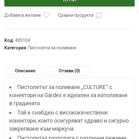
поливен
CULTURE
с
Добави в желани
Сравни продукта
конектори
GX
Код:
405104
Категория:
Пистолети за поливане
Описание
Отзиви (0)
Пистолетът за поливане „CULTURE“ с
конектори на Gardex е идеален за използване
в градината
Той е снабден с висококачествени
конектори, които осигуряват здраво и сигурно
закрепване към маркуча
Пистолетът разполага с различни режими