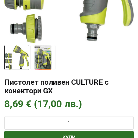
Пистолет поливен CULTURE с
конектори GX
8,69
€
(
17,00
лв.
)
количество
за
Пистолет
КУПИ