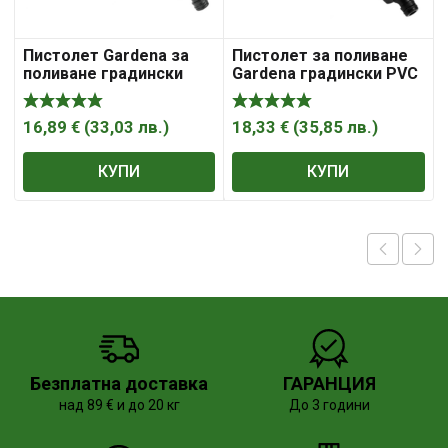
Пистолет Gardena за
Пистолет за поливане
поливане градински
Gardena градински PVC
PVC 1/2″ – 5/8″ – 3/4″, 1
1/2″ – 5/8″ – 3/4″, 2
функция, Classic
функции, Comfort
16,89
€
(
33,03
лв.
)
18,33
€
(
35,85
лв.
)
КУПИ
КУПИ
Безплатна доставка
ГАРАНЦИЯ
над 89 € и до 20 кг
До 3 години