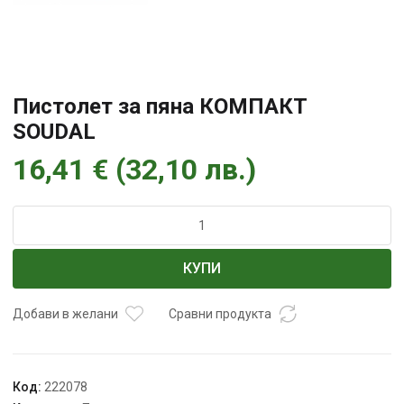
Пистолет за пяна КОМПАКТ
SOUDAL
16,41
€
(
32,10
лв.
)
количество
за
Пистолет
КУПИ
за
пяна
КОМПАКТ
Добави в желани
Сравни продукта
SOUDAL
Код:
222078