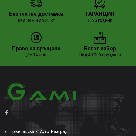
Безплатна доставка
ГАРАНЦИЯ
над 89 € и до 20 кг
До 3 години
Право на връщане
Богат избор
До 14 дни
Над 40 000 продукта
ул. Грънчарска 21А, гр. Разград