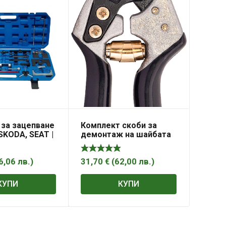
 за зацепване
Комплект скоби за
 SKODA, SEAT |
демонтаж на шайбата
FVW
на разпределителния
вал
6,06
лв.
)
31,70
€
(
62,00
лв.
)
КУПИ
КУПИ