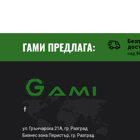
Без
ГАМИ ПРЕДЛАГА:
дос
над 89
ул. Грънчарска 21А, гр. Разград
Бизнес зона Перистър, гр. Разград