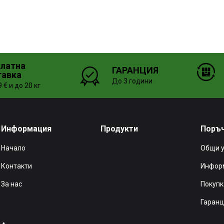
платна
ГАРАНЦИЯ
тавка
До 3 години
 € и до 20 кг
Информация
Продукти
Поръ
Начало
Общи 
Контакти
Информ
За нас
Покупк
Гаранц