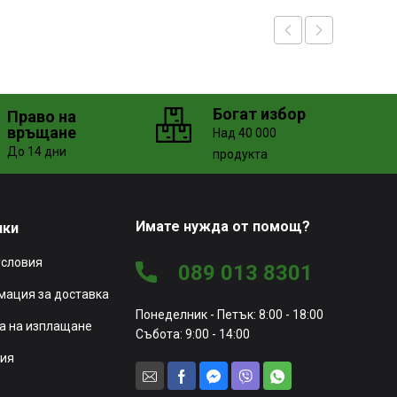
Богат избор
Право на
връщане
Над 40 000
До 14 дни
продукта
Имате нужда от помощ?
чки
условия
089 013 8301
ация за доставка
Понеделник - Петък: 8:00 - 18:00
а на изплащане
Събота: 9:00 - 14:00
ия