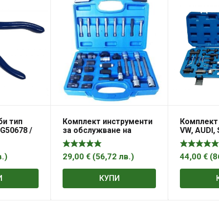
би тип
Комплект инструменти
Комплект
MG50678 /
за обслужване на
VW, AUDI,
алтернатори 30 ч.,
Satra S-B
MG50818
в.
)
29,00
€
(
56,72
лв.
)
44,00
€
(
8
И
КУПИ