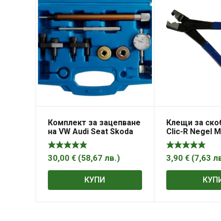
Комплект за зацепване
Клещи за ско
на VW Audi Seat Skoda
Clic-R Negel 
1.8 2.0 TSI;TFSI 4V,
S-XCP Satra
MG50826 / S-X1820VAG
30,00
€
(
58,67
лв.
)
3,90
€
(
7,63
л
КУПИ
КУП