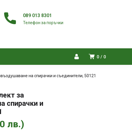
089 013 8301
Телефон за поръчки
0
0
звъздушаване на спирачки и съединители, 50121
лект за
а спирачки и
1
00
лв.
)