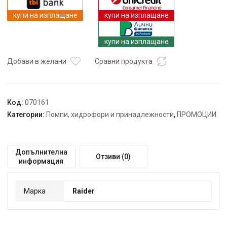
мръсна
вода
купи на изплащане
купи на изплащане
750W
2"
купи на изплащане
200L/min
9m
Добави в желани
Сравни продукта
RD-
CAWP54
Код:
070161
Категории:
Помпи, хидрофори и принадлежности
,
ПРОМОЦИИ
Допълнителна
Отзиви (0)
информация
Марка
Raider