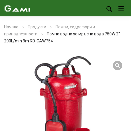
Начало
Продукти
Помпи, хидрофори и
принадлежности
Помпа водна за мръсна вода 750W 2″
200L/min 9m RD-CAWP54