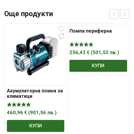
Още продукти
Помпа периферна
256,43
€
(
501,53
лв.
)
КУПИ
Акумулаторна помна за
климатици
460,96
€
(
901,56
лв.
)
КУПИ