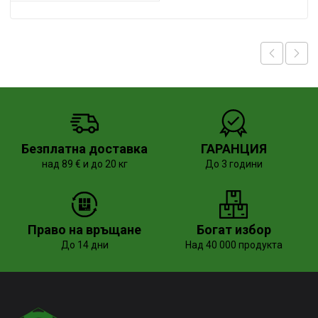
Безплатна доставка
ГАРАНЦИЯ
над 89 € и до 20 кг
До 3 години
Право на връщане
Богат избор
До 14 дни
Над 40 000 продукта