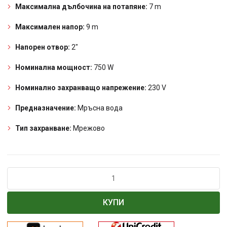
Максимална дълбочина на потапяне:
7 m
Максимален напор:
9 m
Напорен отвор:
2″
Номинална мощност:
750 W
Номинално захранващо напрежение:
230 V
Предназначение:
Мръсна вода
Тип захранване:
Мрежово
количество
за
Помпа
КУПИ
водна
за